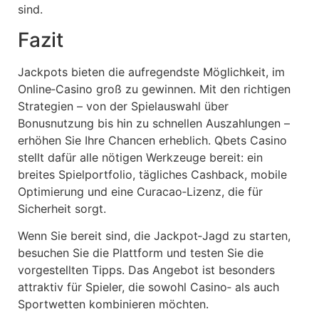
sind.
Fazit
Jackpots bieten die aufregendste Möglichkeit, im
Online‑Casino groß zu gewinnen. Mit den richtigen
Strategien – von der Spielauswahl über
Bonusnutzung bis hin zu schnellen Auszahlungen –
erhöhen Sie Ihre Chancen erheblich. Qbets Casino
stellt dafür alle nötigen Werkzeuge bereit: ein
breites Spielportfolio, tägliches Cashback, mobile
Optimierung und eine Curacao‑Lizenz, die für
Sicherheit sorgt.
Wenn Sie bereit sind, die Jackpot‑Jagd zu starten,
besuchen Sie die Plattform und testen Sie die
vorgestellten Tipps. Das Angebot ist besonders
attraktiv für Spieler, die sowohl Casino‑ als auch
Sportwetten kombinieren möchten.