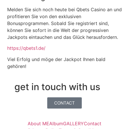
Melden Sie sich noch heute bei Qbets Casino an und
profitieren Sie von den exklusiven
Bonusprogrammen. Sobald Sie registriert sind,
können Sie sofort in die Welt der progressiven
Jackpots eintauchen und das Glück herausfordern.
https://qbets1.de/
Viel Erfolg und möge der Jackpot Ihnen bald
gehören!
get in touch with us
CONTACT
About ME
Album
GALLERY
Contact