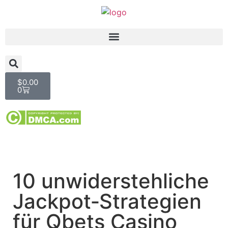
$
0.00
0
10 unwiderstehliche
Jackpot‑Strategien
für Qbets Casino