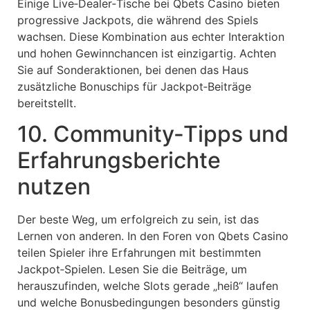
Einige Live‑Dealer‑Tische bei Qbets Casino bieten
progressive Jackpots, die während des Spiels
wachsen. Diese Kombination aus echter Interaktion
und hohen Gewinnchancen ist einzigartig. Achten
Sie auf Sonderaktionen, bei denen das Haus
zusätzliche Bonuschips für Jackpot‑Beiträge
bereitstellt.
10. Community‑Tipps und
Erfahrungsberichte
nutzen
Der beste Weg, um erfolgreich zu sein, ist das
Lernen von anderen. In den Foren von Qbets Casino
teilen Spieler ihre Erfahrungen mit bestimmten
Jackpot‑Spielen. Lesen Sie die Beiträge, um
herauszufinden, welche Slots gerade „heiß“ laufen
und welche Bonusbedingungen besonders günstig