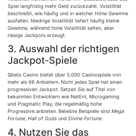
Spiel langfristig mehr Geld zurückzahlt. Volatilität
beschreibt, wie häufig und in welcher Höhe Gewinne
ausfallen. Niedrige Volatilität liefert häufig kleine
Gewinne, während hohe Volatilität selten, aber
riesige Jackpots erzeugt.
3. Auswahl der richtigen
Jackpot‑Spiele
Qbets Casino bietet über 5.000 Casinospiele von
mehr als 66 Anbietern. Nicht jedes Spiel hat einen
progressiven Jackpot. Setzen Sie auf Titel von
bekannten Entwicklern wie NetEnt, Microgaming
und Pragmatic Play, die regelmäßig hohe
Progressive anbieten. Beliebte Beispiele sind
Mega
Fortune
,
Hall of Gods
und
Divine Fortune
.
4. Nutzen Sie das