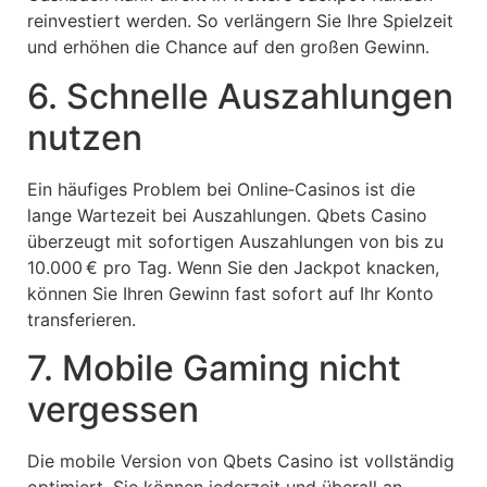
reinvestiert werden. So verlängern Sie Ihre Spielzeit
und erhöhen die Chance auf den großen Gewinn.
6. Schnelle Auszahlungen
nutzen
Ein häufiges Problem bei Online‑Casinos ist die
lange Wartezeit bei Auszahlungen. Qbets Casino
überzeugt mit sofortigen Auszahlungen von bis zu
10.000 € pro Tag. Wenn Sie den Jackpot knacken,
können Sie Ihren Gewinn fast sofort auf Ihr Konto
transferieren.
7. Mobile Gaming nicht
vergessen
Die mobile Version von Qbets Casino ist vollständig
optimiert. Sie können jederzeit und überall an