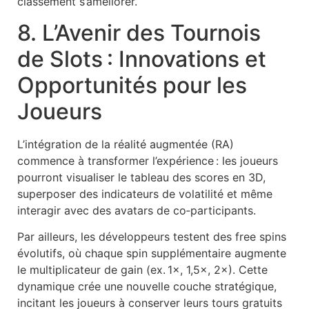
classement s’améliorer.
8. L’Avenir des Tournois
de Slots : Innovations et
Opportunités pour les
Joueurs
L’intégration de la réalité augmentée (RA)
commence à transformer l’expérience : les joueurs
pourront visualiser le tableau des scores en 3D,
superposer des indicateurs de volatilité et même
interagir avec des avatars de co‑participants.
Par ailleurs, les développeurs testent des free spins
évolutifs, où chaque spin supplémentaire augmente
le multiplicateur de gain (ex. 1×, 1,5×, 2×). Cette
dynamique crée une nouvelle couche stratégique,
incitant les joueurs à conserver leurs tours gratuits