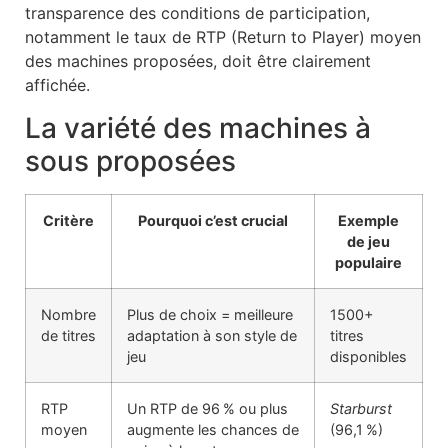
transparence des conditions de participation,
notamment le taux de RTP (Return to Player) moyen
des machines proposées, doit être clairement
affichée.
La variété des machines à
sous proposées
Critère
Pourquoi c’est crucial
Exemple
de jeu
populaire
Nombre
Plus de choix = meilleure
1500+
de titres
adaptation à son style de
titres
jeu
disponibles
RTP
Un RTP de 96 % ou plus
Starburst
moyen
augmente les chances de
(96,1 %)