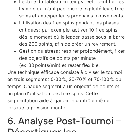
Lecture du tableau en temps réel : identifier les
leaders qui n’ont pas encore exploité leurs free
spins et anticiper leurs prochains mouvements.
Utilisation des free spins pendant les phases
critiques : par exemple, activer 10 free spins
dès le moment où le leader passe sous la barre
des 200 points, afin de créer un revirement.
Gestion du stress : respirer profondément, fixer
des objectifs de points par minute
(ex. 30 points/min) et rester flexible.
Une technique efficace consiste à diviser le tournoi
en trois segments : 0‑30 %, 30‑70 % et 70‑100 % du
temps. Chaque segment a un objectif de points et
un plan d’utilisation des free spins. Cette
segmentation aide à garder le contrôle même
lorsque la pression monte.
6. Analyse Post‑Tournoi –