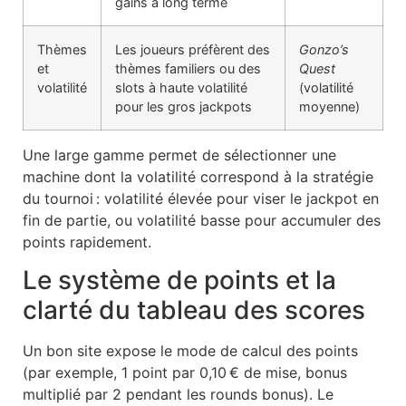
gains à long terme
Thèmes
Les joueurs préfèrent des
Gonzo’s
et
thèmes familiers ou des
Quest
volatilité
slots à haute volatilité
(volatilité
pour les gros jackpots
moyenne)
Une large gamme permet de sélectionner une
machine dont la volatilité correspond à la stratégie
du tournoi : volatilité élevée pour viser le jackpot en
fin de partie, ou volatilité basse pour accumuler des
points rapidement.
Le système de points et la
clarté du tableau des scores
Un bon site expose le mode de calcul des points
(par exemple, 1 point par 0,10 € de mise, bonus
multiplié par 2 pendant les rounds bonus). Le