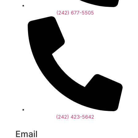
(242) 677-5505
(242) 423-5642
Email