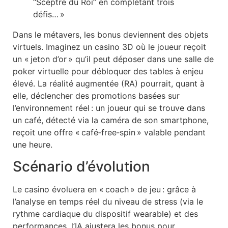
“Sceptre du Roi” en complétant trois
défis… »
Dans le métavers, les bonus deviennent des objets
virtuels. Imaginez un casino 3D où le joueur reçoit
un « jeton d’or » qu’il peut déposer dans une salle de
poker virtuelle pour débloquer des tables à enjeu
élevé. La réalité augmentée (RA) pourrait, quant à
elle, déclencher des promotions basées sur
l’environnement réel : un joueur qui se trouve dans
un café, détecté via la caméra de son smartphone,
reçoit une offre « café‑free‑spin » valable pendant
une heure.
Scénario d’évolution
Le casino évoluera en « coach » de jeu : grâce à
l’analyse en temps réel du niveau de stress (via le
rythme cardiaque du dispositif wearable) et des
performances, l’IA ajustera les bonus pour