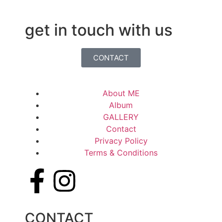
get in touch with us
CONTACT
About ME
Album
GALLERY
Contact
Privacy Policy
Terms & Conditions
CONTACT