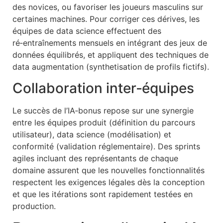
des novices, ou favoriser les joueurs masculins sur
certaines machines. Pour corriger ces dérives, les
équipes de data science effectuent des
ré‑entraînements mensuels en intégrant des jeux de
données équilibrés, et appliquent des techniques de
data augmentation (synthetisation de profils fictifs).
Collaboration inter‑équipes
Le succès de l’IA‑bonus repose sur une synergie
entre les équipes produit (définition du parcours
utilisateur), data science (modélisation) et
conformité (validation réglementaire). Des sprints
agiles incluant des représentants de chaque
domaine assurent que les nouvelles fonctionnalités
respectent les exigences légales dès la conception
et que les itérations sont rapidement testées en
production.