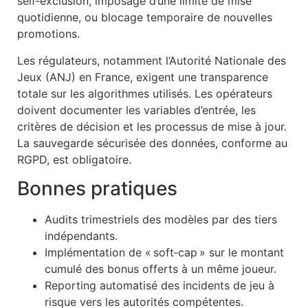
self‑exclusion, imposage d’une limite de mise
quotidienne, ou blocage temporaire de nouvelles
promotions.
Les régulateurs, notamment l’Autorité Nationale des
Jeux (ANJ) en France, exigent une transparence
totale sur les algorithmes utilisés. Les opérateurs
doivent documenter les variables d’entrée, les
critères de décision et les processus de mise à jour.
La sauvegarde sécurisée des données, conforme au
RGPD, est obligatoire.
Bonnes pratiques
Audits trimestriels des modèles par des tiers
indépendants.
Implémentation de « soft‑cap » sur le montant
cumulé des bonus offerts à un même joueur.
Reporting automatisé des incidents de jeu à
risque vers les autorités compétentes.