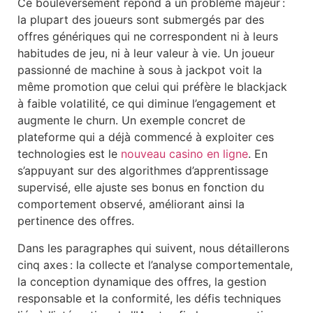
Ce bouleversement répond à un problème majeur :
la plupart des joueurs sont submergés par des
offres génériques qui ne correspondent ni à leurs
habitudes de jeu, ni à leur valeur à vie. Un joueur
passionné de machine à sous à jackpot voit la
même promotion que celui qui préfère le blackjack
à faible volatilité, ce qui diminue l’engagement et
augmente le churn. Un exemple concret de
plateforme qui a déjà commencé à exploiter ces
technologies est le
nouveau casino en ligne
. En
s’appuyant sur des algorithmes d’apprentissage
supervisé, elle ajuste ses bonus en fonction du
comportement observé, améliorant ainsi la
pertinence des offres.
Dans les paragraphes qui suivent, nous détaillerons
cinq axes : la collecte et l’analyse comportementale,
la conception dynamique des offres, la gestion
responsable et la conformité, les défis techniques