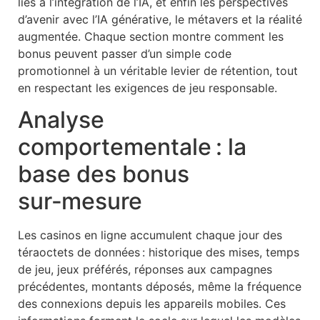
liés à l’intégration de l’IA, et enfin les perspectives
d’avenir avec l’IA générative, le métavers et la réalité
augmentée. Chaque section montre comment les
bonus peuvent passer d’un simple code
promotionnel à un véritable levier de rétention, tout
en respectant les exigences de jeu responsable.
Analyse
comportementale : la
base des bonus
sur‑mesure
Les casinos en ligne accumulent chaque jour des
téraoctets de données : historique des mises, temps
de jeu, jeux préférés, réponses aux campagnes
précédentes, montants déposés, même la fréquence
des connexions depuis les appareils mobiles. Ces