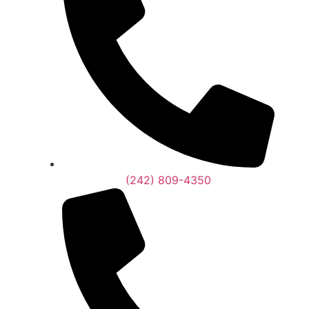
(242) 809-4350