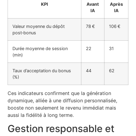
KPI
Avant
Après
IA
IA
Valeur moyenne du dépôt
78 €
106 €
post‑bonus
Durée moyenne de session
22
31
(min)
Taux d’acceptation du bonus
44
62
(%)
Ces indicateurs confirment que la génération
dynamique, alliée à une diffusion personnalisée,
booste non seulement le revenu immédiat mais
aussi la fidélité à long terme.
Gestion responsable et