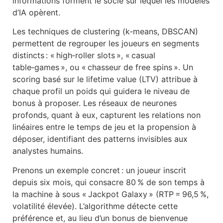
informations forment le socle sur lequel les modèles
d’IA opèrent.
Les techniques de clustering (k‑means, DBSCAN)
permettent de regrouper les joueurs en segments
distincts : « high‑roller slots », « casual
table‑games », ou « chasseur de free spins ». Un
scoring basé sur le lifetime value (LTV) attribue à
chaque profil un poids qui guidera le niveau de
bonus à proposer. Les réseaux de neurones
profonds, quant à eux, capturent les relations non
linéaires entre le temps de jeu et la propension à
déposer, identifiant des patterns invisibles aux
analystes humains.
Prenons un exemple concret : un joueur inscrit
depuis six mois, qui consacre 80 % de son temps à
la machine à sous « Jackpot Galaxy » (RTP = 96,5 %,
volatilité élevée). L’algorithme détecte cette
préférence et, au lieu d’un bonus de bienvenue