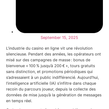
September 15, 2025
L’industrie du casino en ligne vit une révolution
silencieuse. Pendant des années, les opérateurs ont
misé sur des campagnes de masse : bonus de
bienvenue « 100 % jusqu’à 200 € », tours gratuits
sans distinction, et promotions périodiques qui
s’adressaient à un public indifférencié. Aujourd’hui,
l’intelligence artificielle (IA) s’infiltre dans chaque
recoin du parcours joueur, depuis la collecte des
données de mise jusqu’à la génération de messages
en temps réel.