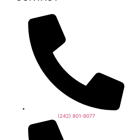
(242) 801-9077