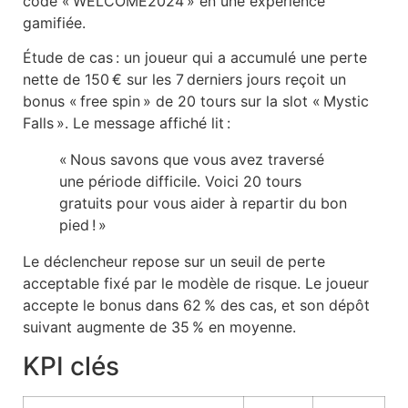
code « WELCOME2024 » en une expérience
gamifiée.
Étude de cas : un joueur qui a accumulé une perte
nette de 150 € sur les 7 derniers jours reçoit un
bonus « free spin » de 20 tours sur la slot « Mystic
Falls ». Le message affiché lit :
« Nous savons que vous avez traversé
une période difficile. Voici 20 tours
gratuits pour vous aider à repartir du bon
pied ! »
Le déclencheur repose sur un seuil de perte
acceptable fixé par le modèle de risque. Le joueur
accepte le bonus dans 62 % des cas, et son dépôt
suivant augmente de 35 % en moyenne.
KPI clés