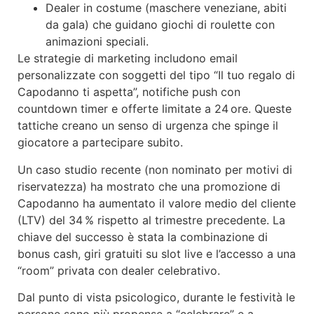
Dealer in costume (maschere veneziane, abiti
da gala) che guidano giochi di roulette con
animazioni speciali.
Le strategie di marketing includono email
personalizzate con soggetti del tipo “Il tuo regalo di
Capodanno ti aspetta”, notifiche push con
countdown timer e offerte limitate a 24 ore. Queste
tattiche creano un senso di urgenza che spinge il
giocatore a partecipare subito.
Un caso studio recente (non nominato per motivi di
riservatezza) ha mostrato che una promozione di
Capodanno ha aumentato il valore medio del cliente
(LTV) del 34 % rispetto al trimestre precedente. La
chiave del successo è stata la combinazione di
bonus cash, giri gratuiti su slot live e l’accesso a una
“room” privata con dealer celebrativo.
Dal punto di vista psicologico, durante le festività le