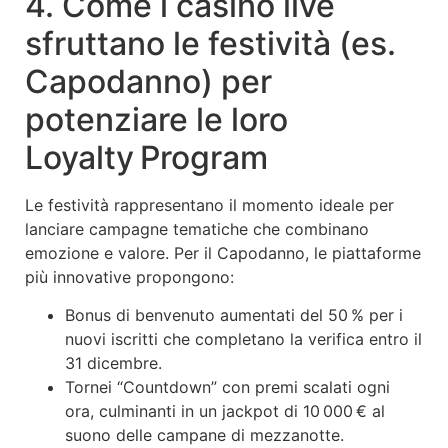
4. Come i casinò live
sfruttano le festività (es.
Capodanno) per
potenziare le loro
Loyalty Program
Le festività rappresentano il momento ideale per
lanciare campagne tematiche che combinano
emozione e valore. Per il Capodanno, le piattaforme
più innovative propongono:
Bonus di benvenuto aumentati del 50 % per i
nuovi iscritti che completano la verifica entro il
31 dicembre.
Tornei “Countdown” con premi scalati ogni
ora, culminanti in un jackpot di 10 000 € al
suono delle campane di mezzanotte.