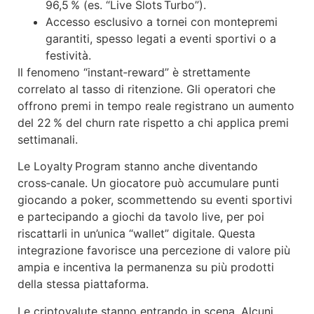
96,5 % (es. “Live Slots Turbo”).
Accesso esclusivo a tornei con montepremi
garantiti, spesso legati a eventi sportivi o a
festività.
Il fenomeno “instant‑reward” è strettamente
correlato al tasso di ritenzione. Gli operatori che
offrono premi in tempo reale registrano un aumento
del 22 % del churn rate rispetto a chi applica premi
settimanali.
Le Loyalty Program stanno anche diventando
cross‑canale. Un giocatore può accumulare punti
giocando a poker, scommettendo su eventi sportivi
e partecipando a giochi da tavolo live, per poi
riscattarli in un’unica “wallet” digitale. Questa
integrazione favorisce una percezione di valore più
ampia e incentiva la permanenza su più prodotti
della stessa piattaforma.
Le criptovalute stanno entrando in scena. Alcuni