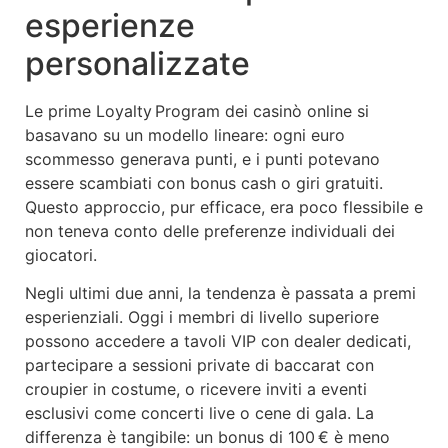
esperienze
personalizzate
Le prime Loyalty Program dei casinò online si
basavano su un modello lineare: ogni euro
scommesso generava punti, e i punti potevano
essere scambiati con bonus cash o giri gratuiti.
Questo approccio, pur efficace, era poco flessibile e
non teneva conto delle preferenze individuali dei
giocatori.
Negli ultimi due anni, la tendenza è passata a premi
esperienziali. Oggi i membri di livello superiore
possono accedere a tavoli VIP con dealer dedicati,
partecipare a sessioni private di baccarat con
croupier in costume, o ricevere inviti a eventi
esclusivi come concerti live o cene di gala. La
differenza è tangibile: un bonus di 100 € è meno