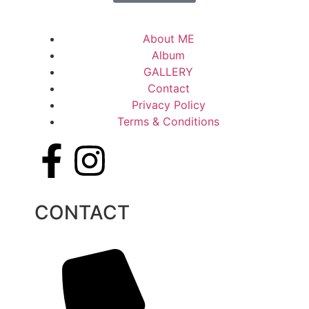
About ME
Album
GALLERY
Contact
Privacy Policy
Terms & Conditions
CONTACT