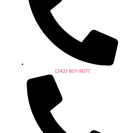
(242) 801-9077