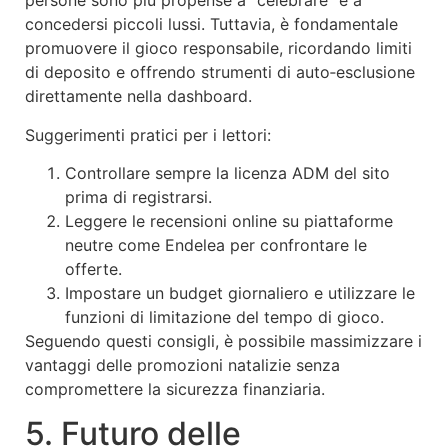
persone sono più propense a “celebrare” e a
concedersi piccoli lussi. Tuttavia, è fondamentale
promuovere il gioco responsabile, ricordando limiti
di deposito e offrendo strumenti di auto‑esclusione
direttamente nella dashboard.
Suggerimenti pratici per i lettori:
Controllare sempre la licenza ADM del sito
prima di registrarsi.
Leggere le recensioni online su piattaforme
neutre come Endelea per confrontare le
offerte.
Impostare un budget giornaliero e utilizzare le
funzioni di limitazione del tempo di gioco.
Seguendo questi consigli, è possibile massimizzare i
vantaggi delle promozioni natalizie senza
compromettere la sicurezza finanziaria.
5. Futuro delle