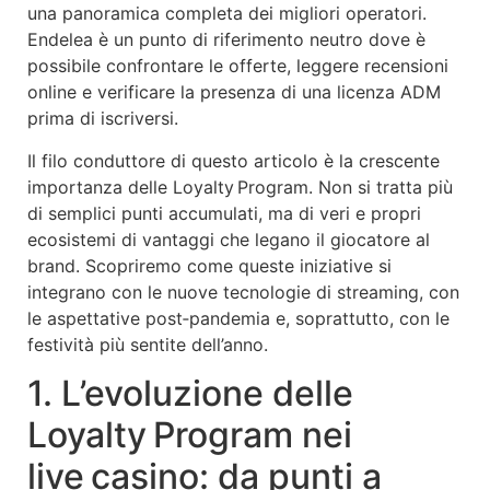
una panoramica completa dei migliori operatori.
Endelea è un punto di riferimento neutro dove è
possibile confrontare le offerte, leggere recensioni
online e verificare la presenza di una licenza ADM
prima di iscriversi.
Il filo conduttore di questo articolo è la crescente
importanza delle Loyalty Program. Non si tratta più
di semplici punti accumulati, ma di veri e propri
ecosistemi di vantaggi che legano il giocatore al
brand. Scopriremo come queste iniziative si
integrano con le nuove tecnologie di streaming, con
le aspettative post‑pandemia e, soprattutto, con le
festività più sentite dell’anno.
1. L’evoluzione delle
Loyalty Program nei
live casino: da punti a