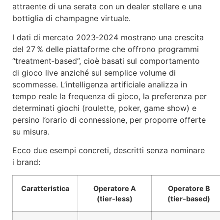
attraente di una serata con un dealer stellare e una
bottiglia di champagne virtuale.
I dati di mercato 2023‑2024 mostrano una crescita
del 27 % delle piattaforme che offrono programmi
“treatment‑based”, cioè basati sul comportamento
di gioco live anziché sul semplice volume di
scommesse. L’intelligenza artificiale analizza in
tempo reale la frequenza di gioco, la preferenza per
determinati giochi (roulette, poker, game show) e
persino l’orario di connessione, per proporre offerte
su misura.
Ecco due esempi concreti, descritti senza nominare
i brand:
Caratteristica
Operatore A
Operatore B
(tier‑less)
(tier‑based)