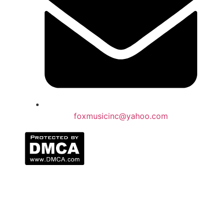
foxmusicinc@yahoo.com