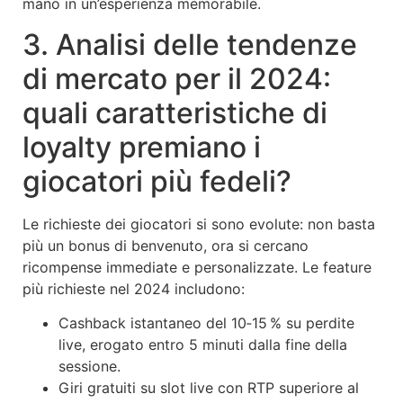
mano in un’esperienza memorabile.
3. Analisi delle tendenze
di mercato per il 2024:
quali caratteristiche di
loyalty premiano i
giocatori più fedeli?
Le richieste dei giocatori si sono evolute: non basta
più un bonus di benvenuto, ora si cercano
ricompense immediate e personalizzate. Le feature
più richieste nel 2024 includono:
Cashback istantaneo del 10‑15 % su perdite
live, erogato entro 5 minuti dalla fine della
sessione.
Giri gratuiti su slot live con RTP superiore al