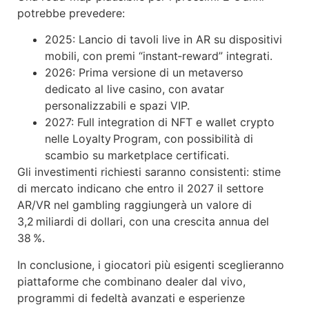
potrebbe prevedere:
2025: Lancio di tavoli live in AR su dispositivi
mobili, con premi “instant‑reward” integrati.
2026: Prima versione di un metaverso
dedicato al live casino, con avatar
personalizzabili e spazi VIP.
2027: Full integration di NFT e wallet crypto
nelle Loyalty Program, con possibilità di
scambio su marketplace certificati.
Gli investimenti richiesti saranno consistenti: stime
di mercato indicano che entro il 2027 il settore
AR/VR nel gambling raggiungerà un valore di
3,2 miliardi di dollari, con una crescita annua del
38 %.
In conclusione, i giocatori più esigenti sceglieranno
piattaforme che combinano dealer dal vivo,
programmi di fedeltà avanzati e esperienze