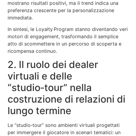
mostrano risultati positivi, ma il trend indica una
preferenza crescente per la personalizzazione
immediata.
In sintesi, le Loyalty Program stanno diventando veri
motori di engagement, trasformando il semplice
atto di scommettere in un percorso di scoperta e
ricompensa continuo.
2. Il ruolo dei dealer
virtuali e delle
“studio‑tour” nella
costruzione di relazioni di
lungo termine
Le “studio‑tour” sono ambienti virtuali progettati
per immergere il giocatore in scenari tematici: un