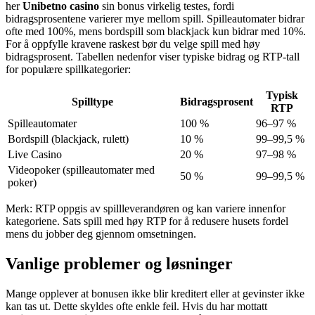
her
Unibetno casino
sin bonus virkelig testes, fordi
bidragsprosentene varierer mye mellom spill. Spilleautomater bidrar
ofte med 100%, mens bordspill som blackjack kun bidrar med 10%.
For å oppfylle kravene raskest bør du velge spill med høy
bidragsprosent. Tabellen nedenfor viser typiske bidrag og RTP-tall
for populære spillkategorier:
Typisk
Spilltype
Bidragsprosent
RTP
Spilleautomater
100 %
96–97 %
Bordspill (blackjack, rulett)
10 %
99–99,5 %
Live Casino
20 %
97–98 %
Videopoker (spilleautomater med
50 %
99–99,5 %
poker)
Merk: RTP oppgis av spillleverandøren og kan variere innenfor
kategoriene. Sats spill med høy RTP for å redusere husets fordel
mens du jobber deg gjennom omsetningen.
Vanlige problemer og løsninger
Mange opplever at bonusen ikke blir kreditert eller at gevinster ikke
kan tas ut. Dette skyldes ofte enkle feil. Hvis du har mottatt