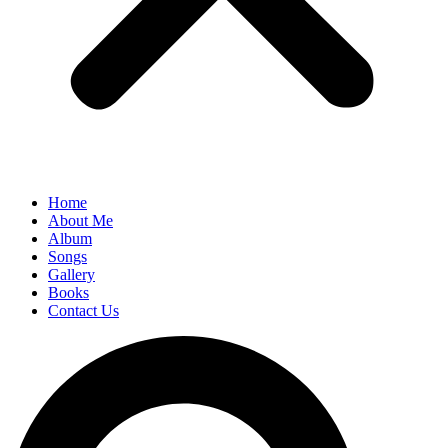
Home
About Me
Album
Songs
Gallery
Books
Contact Us