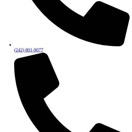
(242) 801-9077