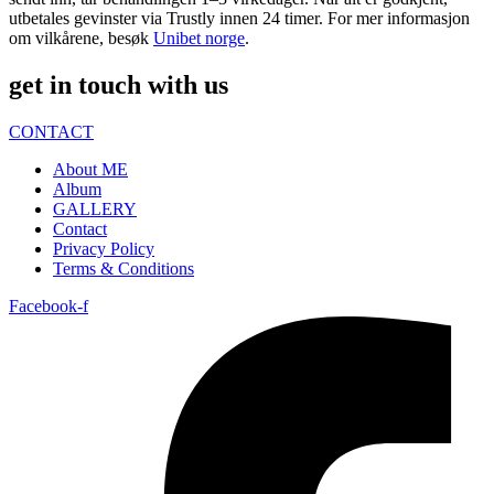
utbetales gevinster via Trustly innen 24 timer. For mer informasjon
om vilkårene, besøk
Unibet norge
.
get in touch with us
CONTACT
About ME
Album
GALLERY
Contact
Privacy Policy
Terms & Conditions
Facebook-f