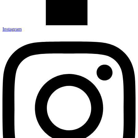
Instagram