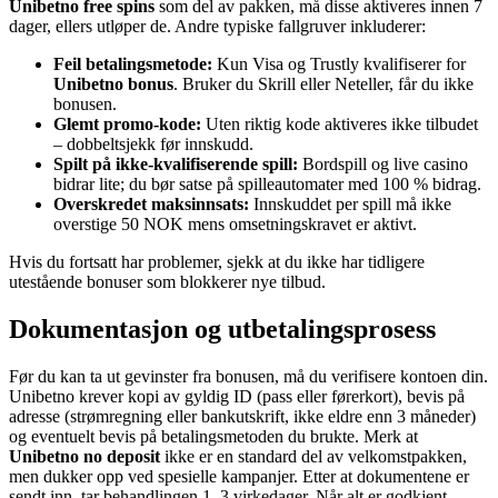
Unibetno free spins
som del av pakken, må disse aktiveres innen 7
dager, ellers utløper de. Andre typiske fallgruver inkluderer:
Feil betalingsmetode:
Kun Visa og Trustly kvalifiserer for
Unibetno bonus
. Bruker du Skrill eller Neteller, får du ikke
bonusen.
Glemt promo-kode:
Uten riktig kode aktiveres ikke tilbudet
– dobbeltsjekk før innskudd.
Spilt på ikke-kvalifiserende spill:
Bordspill og live casino
bidrar lite; du bør satse på spilleautomater med 100 % bidrag.
Overskredet maksinnsats:
Innskuddet per spill må ikke
overstige 50 NOK mens omsetningskravet er aktivt.
Hvis du fortsatt har problemer, sjekk at du ikke har tidligere
utestående bonuser som blokkerer nye tilbud.
Dokumentasjon og utbetalingsprosess
Før du kan ta ut gevinster fra bonusen, må du verifisere kontoen din.
Unibetno krever kopi av gyldig ID (pass eller førerkort), bevis på
adresse (strømregning eller bankutskrift, ikke eldre enn 3 måneder)
og eventuelt bevis på betalingsmetoden du brukte. Merk at
Unibetno no deposit
ikke er en standard del av velkomstpakken,
men dukker opp ved spesielle kampanjer. Etter at dokumentene er
sendt inn, tar behandlingen 1–3 virkedager. Når alt er godkjent,