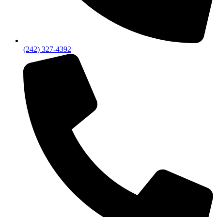
(242) 327-4392