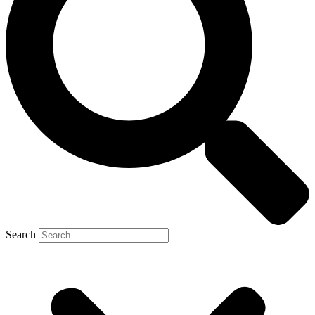
Search