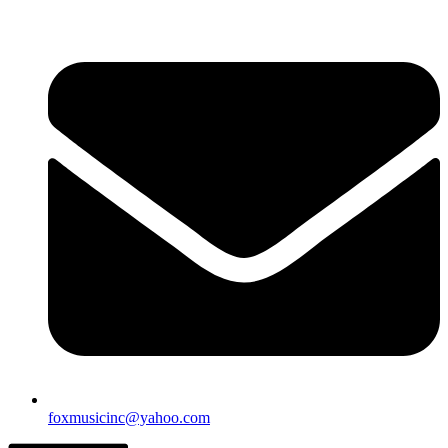
foxmusicinc@yahoo.com