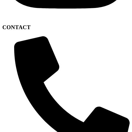
CONTACT