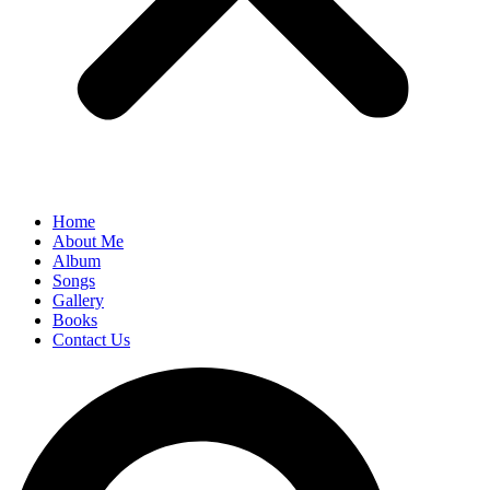
Home
About Me
Album
Songs
Gallery
Books
Contact Us