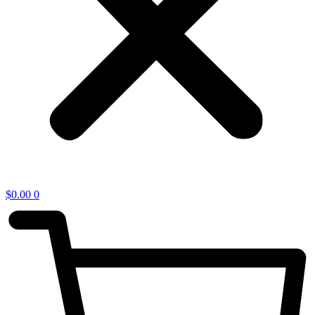
$
0.00
0