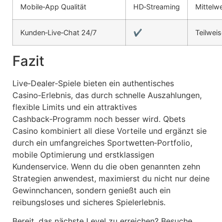
Mobile‑App Qualität
HD‑Streaming
Mittelwe
Kunden‑Live‑Chat 24/7
✔️
Teilwei
Fazit
Live‑Dealer‑Spiele bieten ein authentisches
Casino‑Erlebnis, das durch schnelle Auszahlungen,
flexible Limits und ein attraktives
Cashback‑Programm noch besser wird. Qbets
Casino kombiniert all diese Vorteile und ergänzt sie
durch ein umfangreiches Sportwetten‑Portfolio,
mobile Optimierung und erstklassigen
Kundenservice. Wenn du die oben genannten zehn
Strategien anwendest, maximierst du nicht nur deine
Gewinnchancen, sondern genießt auch ein
reibungsloses und sicheres Spielerlebnis.
Bereit, das nächste Level zu erreichen? Besuche