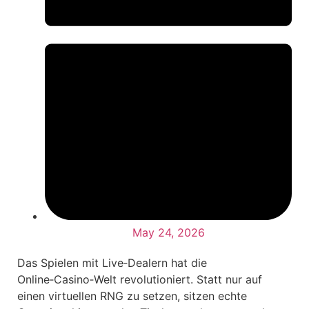
May 24, 2026
Das Spielen mit Live‑Dealern hat die
Online‑Casino‑Welt revolutioniert. Statt nur auf
einen virtuellen RNG zu setzen, sitzen echte