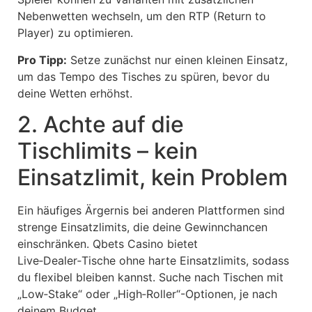
Nebenwetten wechseln, um den RTP (Return to
Player) zu optimieren.
Pro Tipp:
Setze zunächst nur einen kleinen Einsatz,
um das Tempo des Tisches zu spüren, bevor du
deine Wetten erhöhst.
2. Achte auf die
Tischlimits – kein
Einsatzlimit, kein Problem
Ein häufiges Ärgernis bei anderen Plattformen sind
strenge Einsatzlimits, die deine Gewinnchancen
einschränken. Qbets Casino bietet
Live‑Dealer‑Tische ohne harte Einsatzlimits, sodass
du flexibel bleiben kannst. Suche nach Tischen mit
„Low‑Stake“ oder „High‑Roller“-Optionen, je nach
deinem Budget.