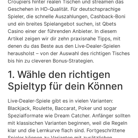
Croupiers hinter realen Tischen und streamen das
Geschehen in HD‑Qualität. Für deutschsprachige
Spieler, die schnelle Auszahlungen, Cashback‑Boni
und ein breites Spielangebot suchen, ist Qbets
Casino einer der führenden Anbieter. In diesem
Artikel zeigen wir dir zehn praxisnahe Tipps, mit
denen du das Beste aus den Live‑Dealer‑Spielen
herausholst – von der Auswahl des richtigen Tisches
bis hin zu cleveren Bonus‑Strategien.
1. Wähle den richtigen
Spieltyp für dein Können
Live‑Dealer‑Spiele gibt es in vielen Varianten:
Blackjack, Roulette, Baccarat, Poker und sogar
Spezialformate wie Dream Catcher. Anfänger sollten
mit klassischen Varianten beginnen, weil die Regeln
klar und die Lernkurve flach sind. Fortgeschrittene
Spieler können zu Varianten mit zusätzlichen