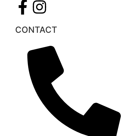
CONTACT