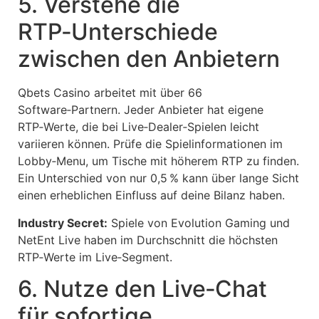
5. Verstehe die
RTP‑Unterschiede
zwischen den Anbietern
Qbets Casino arbeitet mit über 66
Software‑Partnern. Jeder Anbieter hat eigene
RTP‑Werte, die bei Live‑Dealer‑Spielen leicht
variieren können. Prüfe die Spielinformationen im
Lobby‑Menu, um Tische mit höherem RTP zu finden.
Ein Unterschied von nur 0,5 % kann über lange Sicht
einen erheblichen Einfluss auf deine Bilanz haben.
Industry Secret:
Spiele von Evolution Gaming und
NetEnt Live haben im Durchschnitt die höchsten
RTP‑Werte im Live‑Segment.
6. Nutze den Live‑Chat
für sofortige