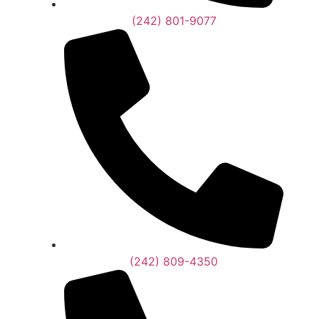
(242) 801-9077
(242) 809-4350