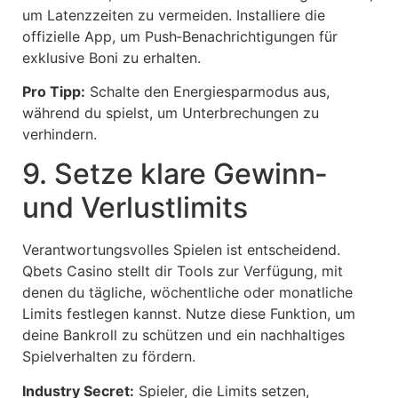
um Latenzzeiten zu vermeiden. Installiere die
offizielle App, um Push‑Benachrichtigungen für
exklusive Boni zu erhalten.
Pro Tipp:
Schalte den Energiesparmodus aus,
während du spielst, um Unterbrechungen zu
verhindern.
9. Setze klare Gewinn‑
und Verlustlimits
Verantwortungsvolles Spielen ist entscheidend.
Qbets Casino stellt dir Tools zur Verfügung, mit
denen du tägliche, wöchentliche oder monatliche
Limits festlegen kannst. Nutze diese Funktion, um
deine Bankroll zu schützen und ein nachhaltiges
Spielverhalten zu fördern.
Industry Secret:
Spieler, die Limits setzen,