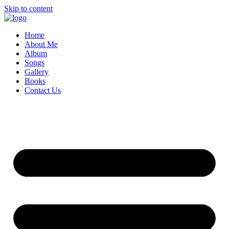
Skip to content
Home
About Me
Album
Songs
Gallery
Books
Contact Us