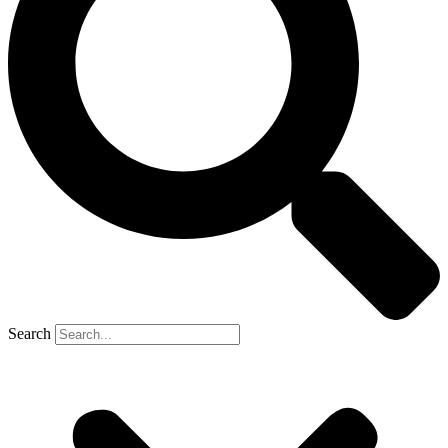
Search