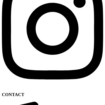
CONTACT