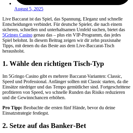
August 5, 2025
Live Baccarat ist das Spiel, das Spannung, Eleganz und schnelle
Entscheidungen verbindet. Für deutsche Spieler, die nach einem
sicheren, schnellen und unterhaltsamen Umfeld suchen, bietet das
5Gringo Casino
genau das – plus ein VIP‑Programm, das jedes
Spiel belohnt. In diesem Beitrag zeigen wir dir zehn praxisnahe
Tipps, mit denen du das Beste aus dem Live‑Baccarat‑Tisch
herausholst.
1. Wähle den richtigen Tisch‑Typ
Im 5Gringo Casino gibt es mehrere Baccarat‑Varianten: Classic,
Speed und Professional. Anfänger sollten mit Classic starten, da die
Einsätze niedriger und das Tempo gemütlicher sind. Fortgeschrittene
profitieren von Speed, wo schnelle Runden das Risiko reduzieren
und die Gewinnchancen erhöhen.
Pro Tipp:
Beobachte die ersten fünf Hände, bevor du deine
Einsatzstrategie festlegst.
2. Setze auf das Banker‑Bet