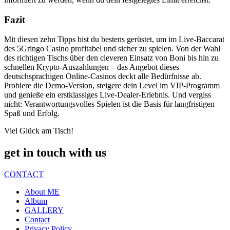
Fazit
Mit diesen zehn Tipps bist du bestens gerüstet, um im Live‑Baccarat
des 5Gringo Casino profitabel und sicher zu spielen. Von der Wahl
des richtigen Tischs über den cleveren Einsatz von Boni bis hin zu
schnellen Krypto‑Auszahlungen – das Angebot dieses
deutschsprachigen Online‑Casinos deckt alle Bedürfnisse ab.
Probiere die Demo‑Version, steigere dein Level im VIP‑Programm
und genieße ein erstklassiges Live‑Dealer‑Erlebnis. Und vergiss
nicht: Verantwortungsvolles Spielen ist die Basis für langfristigen
Spaß und Erfolg.
Viel Glück am Tisch!
get in touch with us
CONTACT
About ME
Album
GALLERY
Contact
Privacy Policy