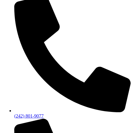
(242) 801-9077