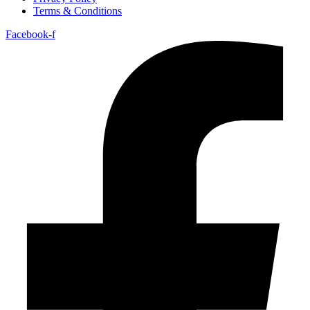
Terms & Conditions
Facebook-f