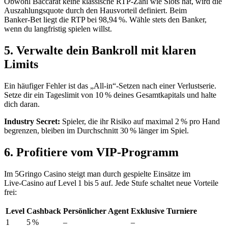
Obwohl Baccarat keine klassische RTP‑Zahl wie Slots hat, wird die
Auszahlungsquote durch den Hausvorteil definiert. Beim
Banker‑Bet liegt die RTP bei 98,94 %. Wähle stets den Banker,
wenn du langfristig spielen willst.
5. Verwalte dein Bankroll mit klaren
Limits
Ein häufiger Fehler ist das „All‑in“-Setzen nach einer Verlustserie.
Setze dir ein Tageslimit von 10 % deines Gesamtkapitals und halte
dich daran.
Industry Secret:
Spieler, die ihr Risiko auf maximal 2 % pro Hand
begrenzen, bleiben im Durchschnitt 30 % länger im Spiel.
6. Profitiere vom VIP‑Programm
Im 5Gringo Casino steigt man durch gespielte Einsätze im
Live‑Casino auf Level 1 bis 5 auf. Jede Stufe schaltet neue Vorteile
frei:
Level
Cashback
Persönlicher Agent
Exklusive Turniere
1
5 %
–
–