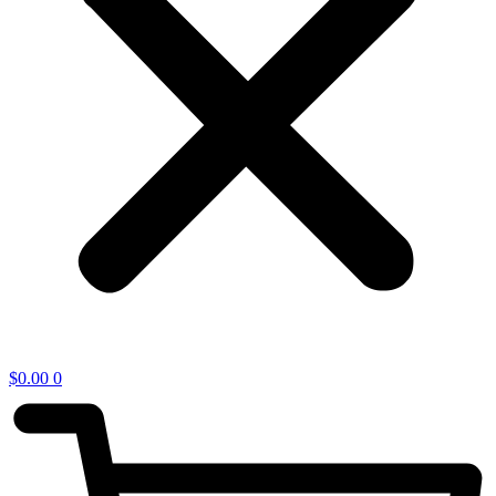
$
0.00
0