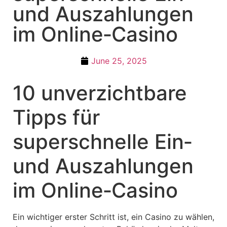
und Auszahlungen
im Online‑Casino
June 25, 2025
10 unverzichtbare
Tipps für
superschnelle Ein‑
und Auszahlungen
im Online‑Casino
Ein wichtiger erster Schritt ist, ein Casino zu wählen,