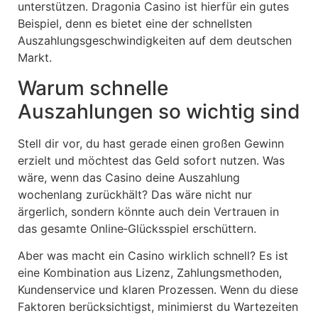
unterstützen. Dragonia Casino ist hierfür ein gutes
Beispiel, denn es bietet eine der schnellsten
Auszahlungsgeschwindigkeiten auf dem deutschen
Markt.
Warum schnelle
Auszahlungen so wichtig sind
Stell dir vor, du hast gerade einen großen Gewinn
erzielt und möchtest das Geld sofort nutzen. Was
wäre, wenn das Casino deine Auszahlung
wochenlang zurückhält? Das wäre nicht nur
ärgerlich, sondern könnte auch dein Vertrauen in
das gesamte Online‑Glücksspiel erschüttern.
Aber was macht ein Casino wirklich schnell? Es ist
eine Kombination aus Lizenz, Zahlungsmethoden,
Kundenservice und klaren Prozessen. Wenn du diese
Faktoren berücksichtigst, minimierst du Wartezeiten