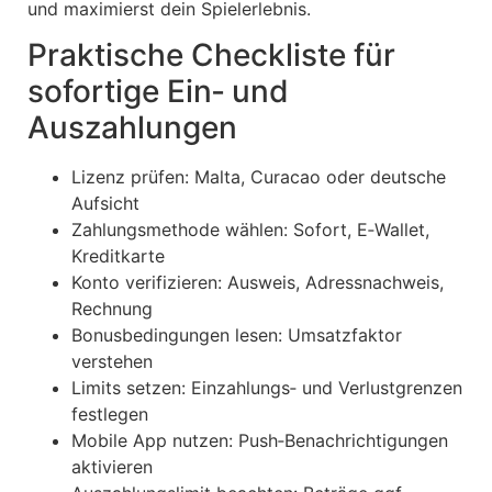
und maximierst dein Spielerlebnis.
Praktische Checkliste für
sofortige Ein‑ und
Auszahlungen
Lizenz prüfen: Malta, Curacao oder deutsche
Aufsicht
Zahlungsmethode wählen: Sofort, E‑Wallet,
Kreditkarte
Konto verifizieren: Ausweis, Adressnachweis,
Rechnung
Bonusbedingungen lesen: Umsatzfaktor
verstehen
Limits setzen: Einzahlungs‑ und Verlustgrenzen
festlegen
Mobile App nutzen: Push‑Benachrichtigungen
aktivieren