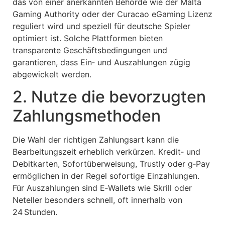
das von einer anerkannten Behörde wie der Malta
Gaming Authority oder der Curacao eGaming Lizenz
reguliert wird und speziell für deutsche Spieler
optimiert ist. Solche Plattformen bieten
transparente Geschäftsbedingungen und
garantieren, dass Ein‑ und Auszahlungen zügig
abgewickelt werden.
2. Nutze die bevorzugten
Zahlungsmethoden
Die Wahl der richtigen Zahlungsart kann die
Bearbeitungszeit erheblich verkürzen. Kredit‑ und
Debitkarten, Sofortüberweisung, Trustly oder g‑Pay
ermöglichen in der Regel sofortige Einzahlungen.
Für Auszahlungen sind E‑Wallets wie Skrill oder
Neteller besonders schnell, oft innerhalb von
24 Stunden.