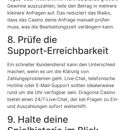
Gewinne auszuzahlen, teile den Betrag in mehrere
kleinere Anfragen auf. Das reduziert das Risiko,
dass das Casino deine Anfrage manuell prüfen
muss, was die Bearbeitungszeit verlängern kann.
8. Prüfe die
Support‑Erreichbarkeit
Ein schneller Kundendienst kann den Unterschied
machen, wenn es um die Klärung von
Zahlungsproblemen geht. Live‑Chat, telefonische
Hotline oder E‑Mail‑Support sollten idealerweise
rund um die Uhr verfügbar sein. Dragonia Casino
bietet einen 24/7‑Live‑Chat, der bei Fragen zu Ein‑
und Auszahlungen sofort weiterhilft.
9. Halte deine