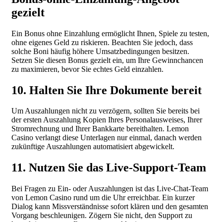
gezielt
Ein Bonus ohne Einzahlung ermöglicht Ihnen, Spiele zu testen,
ohne eigenes Geld zu riskieren. Beachten Sie jedoch, dass
solche Boni häufig höhere Umsatzbedingungen besitzen.
Setzen Sie diesen Bonus gezielt ein, um Ihre Gewinnchancen
zu maximieren, bevor Sie echtes Geld einzahlen.
10. Halten Sie Ihre Dokumente bereit
Um Auszahlungen nicht zu verzögern, sollten Sie bereits bei
der ersten Auszahlung Kopien Ihres Personalausweises, Ihrer
Stromrechnung und Ihrer Bankkarte bereithalten. Lemon
Casino verlangt diese Unterlagen nur einmal, danach werden
zukünftige Auszahlungen automatisiert abgewickelt.
11. Nutzen Sie das Live‑Support‑Team
Bei Fragen zu Ein‑ oder Auszahlungen ist das Live‑Chat‑Team
von Lemon Casino rund um die Uhr erreichbar. Ein kurzer
Dialog kann Missverständnisse sofort klären und den gesamten
Vorgang beschleunigen. Zögern Sie nicht, den Support zu