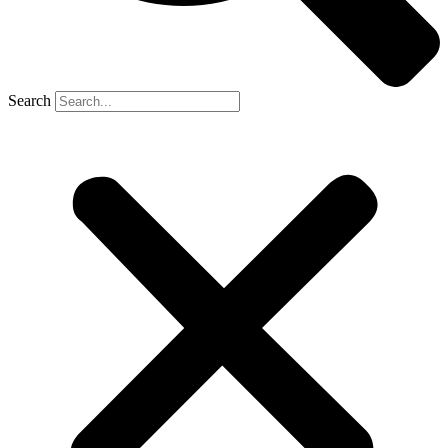
Search