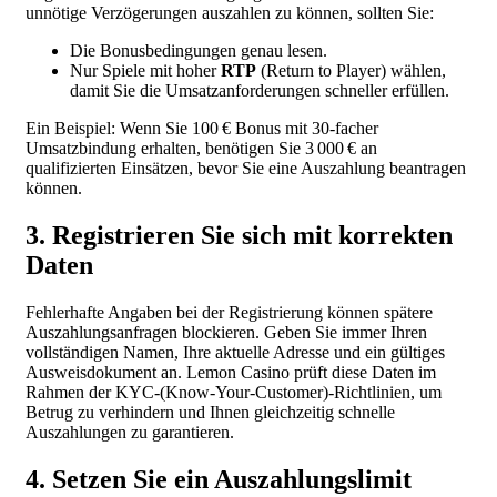
unnötige Verzögerungen auszahlen zu können, sollten Sie:
Die Bonusbedingungen genau lesen.
Nur Spiele mit hoher
RTP
(Return to Player) wählen,
damit Sie die Umsatzanforderungen schneller erfüllen.
Ein Beispiel: Wenn Sie 100 € Bonus mit 30‑facher
Umsatzbindung erhalten, benötigen Sie 3 000 € an
qualifizierten Einsätzen, bevor Sie eine Auszahlung beantragen
können.
3. Registrieren Sie sich mit korrekten
Daten
Fehlerhafte Angaben bei der Registrierung können spätere
Auszahlungsanfragen blockieren. Geben Sie immer Ihren
vollständigen Namen, Ihre aktuelle Adresse und ein gültiges
Ausweisdokument an. Lemon Casino prüft diese Daten im
Rahmen der KYC‑(Know‑Your‑Customer)‑Richtlinien, um
Betrug zu verhindern und Ihnen gleichzeitig schnelle
Auszahlungen zu garantieren.
4. Setzen Sie ein Auszahlungslimit