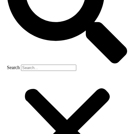
Search