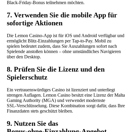
Black‑Friday‑Bonus teilnehmen möchten.
7. Verwenden Sie die mobile App für
sofortige Aktionen
Die Lemon Casino‑App ist für iOS und Android verfügbar und
ermöglicht Blitz‑Einzahlungen per Tap‑to‑Pay. Mobil zu
spielen bedeutet zudem, dass Sie Auszahlungen sofort nach
Spielende anstoßen können – ohne umständliches Navigieren
über den Desktop.
8. Prüfen Sie die Lizenz und den
Spielerschutz
Ein vertrauenswürdiges Casino ist lizenziert und unterliegt
strengen Auflagen. Lemon Casino besitzt eine Lizenz der Malta
Gaming Authority (MGA) und verwendet modernste
SSL‑Verschlüsselung. Diese Kombination sorgt dafür, dass Ihre
Finanzdaten stets geschützt bleiben.
9. Nutzen Sie das
Bonus‑ohne‑Einzahlung-Angebot