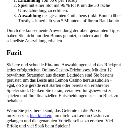
Einzahlung
von 50 € per Trustly.
Spiel
mit einer Slot mit 96 % RTP, um die 30‑fache
Umsatzbindung zu erfüllen.
Auszahlung
des gesamten Guthabens (inkl. Bonus) über
Trustly – innerhalb von 5 Minuten auf Ihrem Bankkonto.
Durch die konsequente Anwendung der oben genannten Tipps
haben Sie nicht nur den Bonus genutzt, sondern auch die
schnellste Auszahlung erhalten.
Fazit
Sichere und schnelle Ein‑ und Auszahlungen sind das Rückgrat
jedes erfolgreichen Online‑Casino‑Erlebnisses. Mit den 12
bewährten Strategien aus diesem Leitfaden sind Sie bestens
gerüstet, um das Beste aus Lemon Casino herauszuholen –
egal, ob Sie gerade erst starten oder bereits ein erfahrener
Spieler sind. Denken Sie daran, verantwortungsbewusst zu
spielen und Ihre finanziellen Entscheidungen stets im Blick zu
behalten.
Wenn Sie jetzt bereit sind, das Gelernte in die Praxis
umzusetzen,
hier klicken
, um direkt zu Lemon Casino zu
gelangen und die genannten Vorteile selbst zu erleben. Viel
Erfolg und viel Spaß beim Spielen!