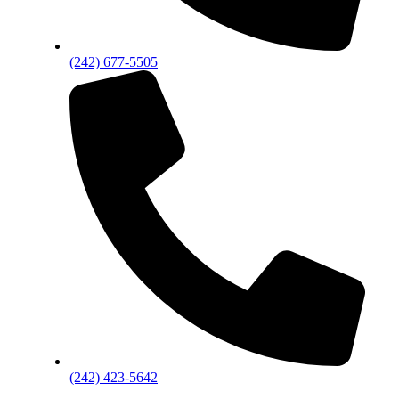
(242) 677-5505
(242) 423-5642