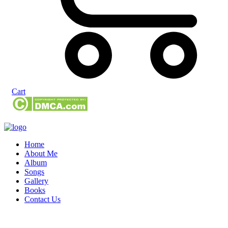
Cart
Home
About Me
Album
Songs
Gallery
Books
Contact Us