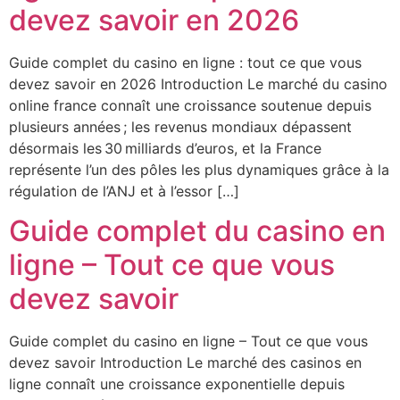
devez savoir en 2026
Guide complet du casino en ligne : tout ce que vous
devez savoir en 2026 Introduction Le marché du casino
online france connaît une croissance soutenue depuis
plusieurs années ; les revenus mondiaux dépassent
désormais les 30 milliards d’euros, et la France
représente l’un des pôles les plus dynamiques grâce à la
régulation de l’ANJ et à l’essor […]
Guide complet du casino en
ligne – Tout ce que vous
devez savoir
Guide complet du casino en ligne – Tout ce que vous
devez savoir Introduction Le marché des casinos en
ligne connaît une croissance exponentielle depuis