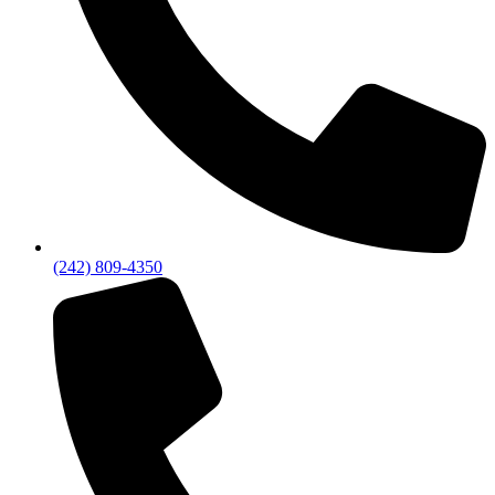
(242) 809-4350