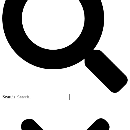
Search