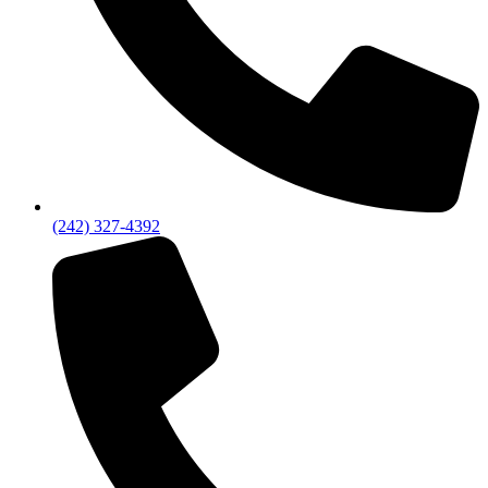
(242) 327-4392