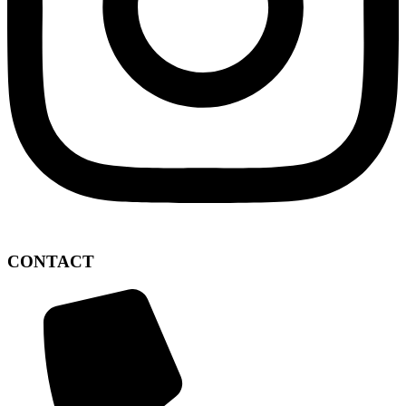
CONTACT