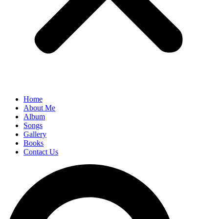
Home
About Me
Album
Songs
Gallery
Books
Contact Us