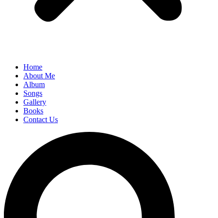
Home
About Me
Album
Songs
Gallery
Books
Contact Us