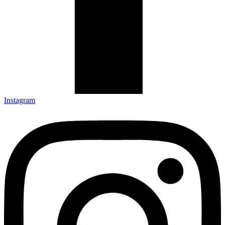
Instagram