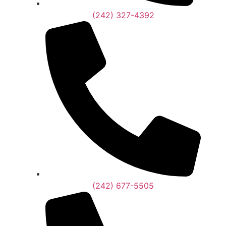
(242) 327-4392
(242) 677-5505