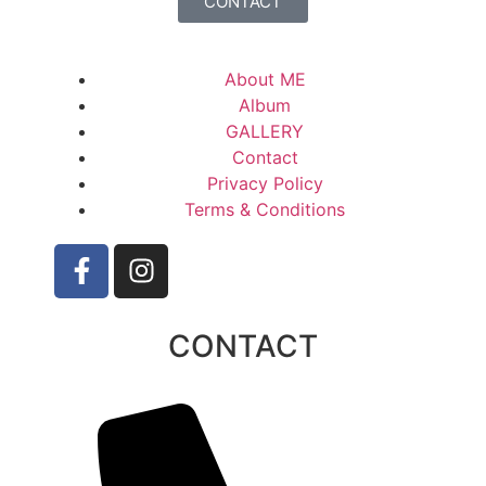
CONTACT
About ME
Album
GALLERY
Contact
Privacy Policy
Terms & Conditions
CONTACT