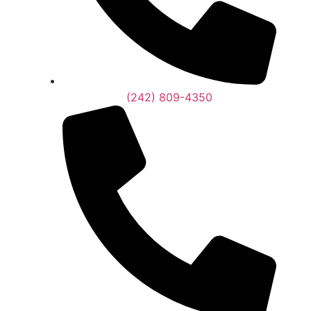
(242) 809-4350