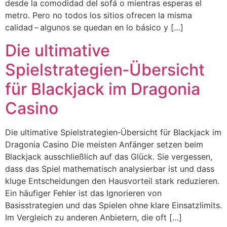
desde la comodidad del sofá o mientras esperas el
metro. Pero no todos los sitios ofrecen la misma
calidad – algunos se quedan en lo básico y […]
Die ultimative
Spielstrategien‑Übersicht
für Blackjack im Dragonia
Casino
Die ultimative Spielstrategien‑Übersicht für Blackjack im
Dragonia Casino Die meisten Anfänger setzen beim
Blackjack ausschließlich auf das Glück. Sie vergessen,
dass das Spiel mathematisch analysierbar ist und dass
kluge Entscheidungen den Hausvorteil stark reduzieren.
Ein häufiger Fehler ist das Ignorieren von
Basisstrategien und das Spielen ohne klare Einsatzlimits.
Im Vergleich zu anderen Anbietern, die oft […]