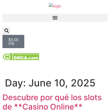
$
0.00
0
Day:
June 10, 2025
Descubre por qué los slots
de **Casino Online**