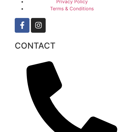
Privacy Policy
Terms & Conditions
CONTACT