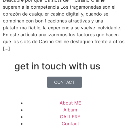
superan a la competencia Los tragamonedas son el
corazón de cualquier casino digital y, cuando se
combinan con bonificaciones atractivas y una
plataforma fiable, la experiencia se vuelve inolvidable.
En este artículo analizaremos los factores que hacen
que los slots de Casino Online destaquen frente a otros
[…]
get in touch with us
CONTACT
About ME
Album
GALLERY
Contact