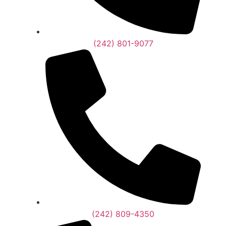
(242) 801-9077
(242) 809-4350