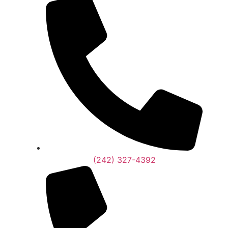
(242) 327-4392