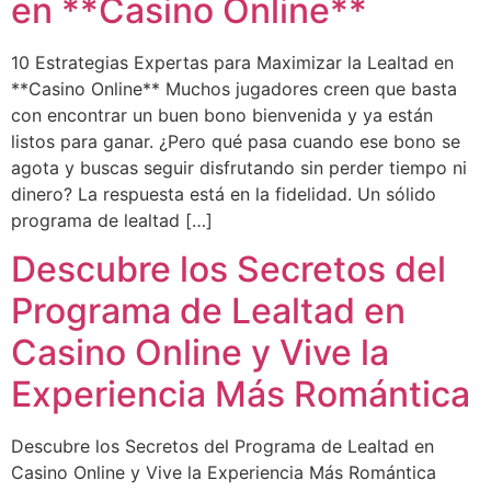
en **Casino Online**
10 Estrategias Expertas para Maximizar la Lealtad en
**Casino Online** Muchos jugadores creen que basta
con encontrar un buen bono bienvenida y ya están
listos para ganar. ¿Pero qué pasa cuando ese bono se
agota y buscas seguir disfrutando sin perder tiempo ni
dinero? La respuesta está en la fidelidad. Un sólido
programa de lealtad […]
Descubre los Secretos del
Programa de Lealtad en
Casino Online y Vive la
Experiencia Más Romántica
Descubre los Secretos del Programa de Lealtad en
Casino Online y Vive la Experiencia Más Romántica