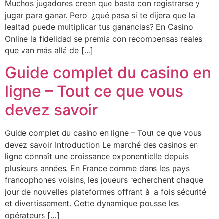
Muchos jugadores creen que basta con registrarse y
jugar para ganar. Pero, ¿qué pasa si te dijera que la
lealtad puede multiplicar tus ganancias? En Casino
Online la fidelidad se premia con recompensas reales
que van más allá de […]
Guide complet du casino en
ligne – Tout ce que vous
devez savoir
Guide complet du casino en ligne – Tout ce que vous
devez savoir Introduction Le marché des casinos en
ligne connaît une croissance exponentielle depuis
plusieurs années. En France comme dans les pays
francophones voisins, les joueurs recherchent chaque
jour de nouvelles plateformes offrant à la fois sécurité
et divertissement. Cette dynamique pousse les
opérateurs […]