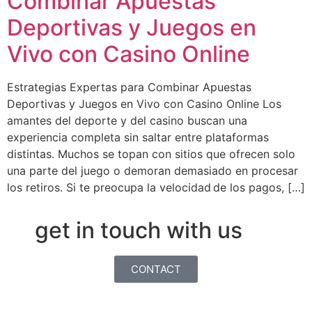
Combinar Apuestas
Deportivas y Juegos en
Vivo con Casino Online
Estrategias Expertas para Combinar Apuestas
Deportivas y Juegos en Vivo con Casino Online Los
amantes del deporte y del casino buscan una
experiencia completa sin saltar entre plataformas
distintas. Muchos se topan con sitios que ofrecen solo
una parte del juego o demoran demasiado en procesar
los retiros. Si te preocupa la velocidad de los pagos, […]
get in touch with us
CONTACT