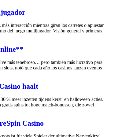
tijugador
más interacción mientras giran los carretes o apuestan
ismo del juego multijugador. Visión general y primeras
nline**
elve más tenebroso… pero también más lucrativo para
n slots, notó que cada año los casinos lanzan eventos
Casino haalt
d 30 % meer inzetten tijdens kerst‑ en halloween‑acties.
an gratis spins tot hoge match‑bonussen, die zowel
ireSpin Casino
s ist für viele Spieler der ultimative Nervenkitzel.