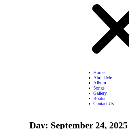
Home
About Me
Album
Songs
Gallery
Books
Contact Us
Day:
September 24, 2025