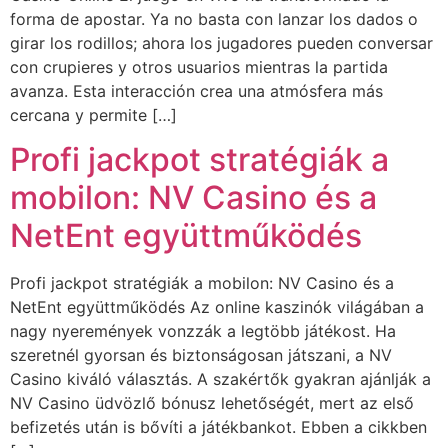
forma de apostar. Ya no basta con lanzar los dados o
girar los rodillos; ahora los jugadores pueden conversar
con crupieres y otros usuarios mientras la partida
avanza. Esta interacción crea una atmósfera más
cercana y permite […]
Profi jackpot stratégiák a
mobilon: NV Casino és a
NetEnt együttműködés
Profi jackpot stratégiák a mobilon: NV Casino és a
NetEnt együttműködés Az online kaszinók világában a
nagy nyeremények vonzzák a legtöbb játékost. Ha
szeretnél gyorsan és biztonságosan játszani, a NV
Casino kiváló választás. A szakértők gyakran ajánlják a
NV Casino üdvözlő bónusz lehetőségét, mert az első
befizetés után is bővíti a játékbankot. Ebben a cikkben