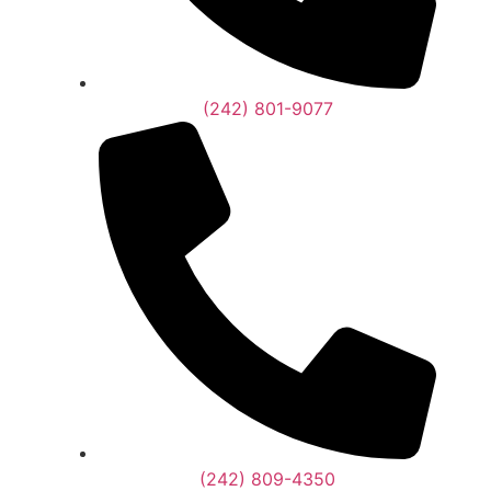
(242) 801-9077
(242) 809-4350