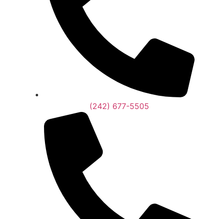
(242) 677-5505