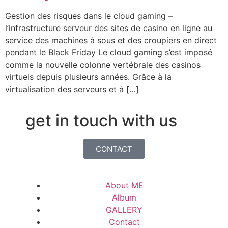
Gestion des risques dans le cloud gaming –
l’infrastructure serveur des sites de casino en ligne au
service des machines à sous et des croupiers en direct
pendant le Black Friday Le cloud gaming s’est imposé
comme la nouvelle colonne vertébrale des casinos
virtuels depuis plusieurs années. Grâce à la
virtualisation des serveurs et à […]
get in touch with us
CONTACT
About ME
Album
GALLERY
Contact