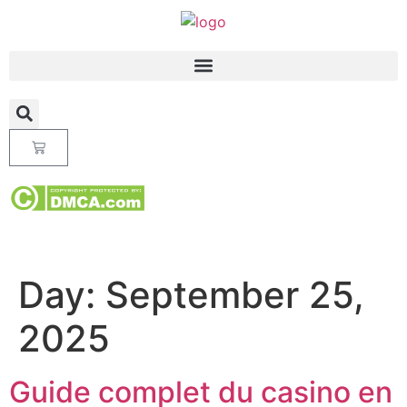
Day:
September 25,
2025
Guide complet du casino en