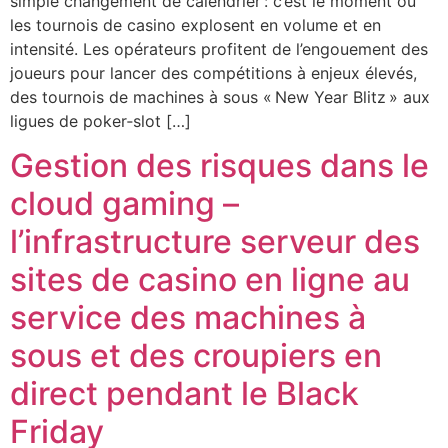
simple changement de calendrier : c’est le moment où
les tournois de casino explosent en volume et en
intensité. Les opérateurs profitent de l’engouement des
joueurs pour lancer des compétitions à enjeux élevés,
des tournois de machines à sous « New Year Blitz » aux
ligues de poker‑slot […]
Gestion des risques dans le
cloud gaming –
l’infrastructure serveur des
sites de casino en ligne au
service des machines à
sous et des croupiers en
direct pendant le Black
Friday