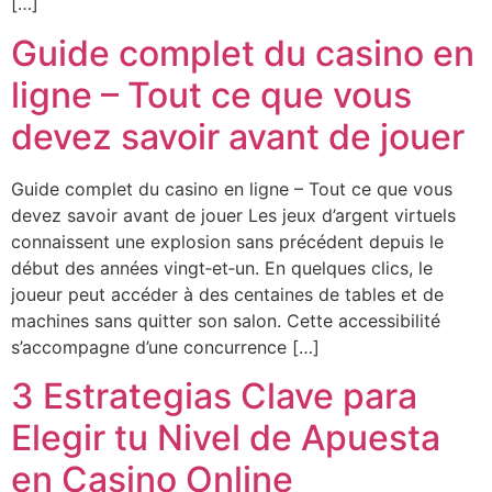
[…]
Guide complet du casino en
ligne – Tout ce que vous
devez savoir avant de jouer
Guide complet du casino en ligne – Tout ce que vous
devez savoir avant de jouer Les jeux d’argent virtuels
connaissent une explosion sans précédent depuis le
début des années vingt‑et‑un. En quelques clics, le
joueur peut accéder à des centaines de tables et de
machines sans quitter son salon. Cette accessibilité
s’accompagne d’une concurrence […]
3 Estrategias Clave para
Elegir tu Nivel de Apuesta
en Casino Online