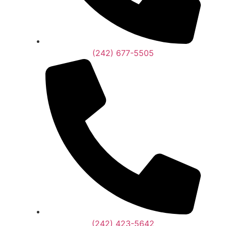
(242) 677-5505
(242) 423-5642