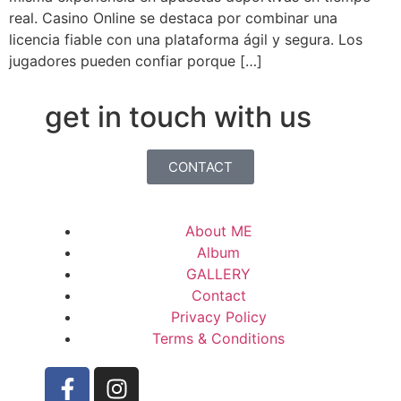
real. Casino Online se destaca por combinar una
licencia fiable con una plataforma ágil y segura. Los
jugadores pueden confiar porque […]
get in touch with us
CONTACT
About ME
Album
GALLERY
Contact
Privacy Policy
Terms & Conditions