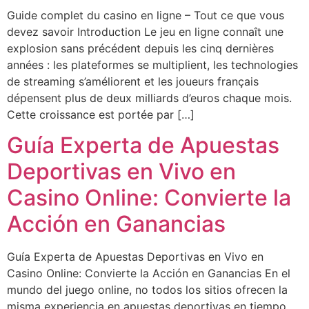
Guide complet du casino en ligne – Tout ce que vous
devez savoir Introduction Le jeu en ligne connaît une
explosion sans précédent depuis les cinq dernières
années : les plateformes se multiplient, les technologies
de streaming s’améliorent et les joueurs français
dépensent plus de deux milliards d’euros chaque mois.
Cette croissance est portée par […]
Guía Experta de Apuestas
Deportivas en Vivo en
Casino Online: Convierte la
Acción en Ganancias
Guía Experta de Apuestas Deportivas en Vivo en
Casino Online: Convierte la Acción en Ganancias En el
mundo del juego online, no todos los sitios ofrecen la
misma experiencia en apuestas deportivas en tiempo