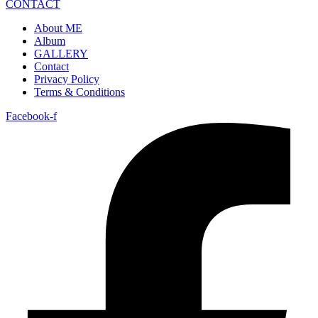
CONTACT
About ME
Album
GALLERY
Contact
Privacy Policy
Terms & Conditions
Facebook-f