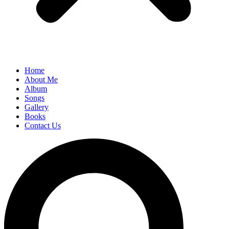
Home
About Me
Album
Songs
Gallery
Books
Contact Us