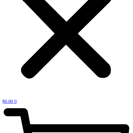
$
0.00
0