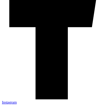
Instagram