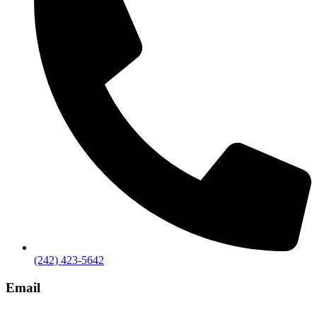
(242) 423-5642
Email