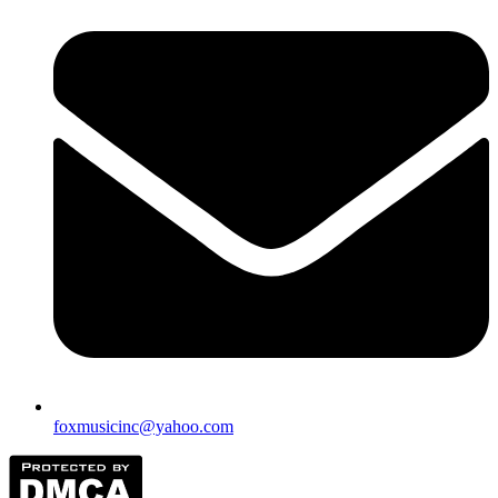
foxmusicinc@yahoo.com