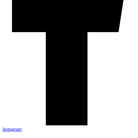
Instagram