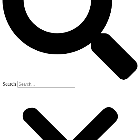
Search