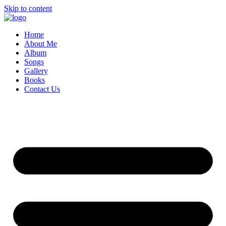
Skip to content
Home
About Me
Album
Songs
Gallery
Books
Contact Us