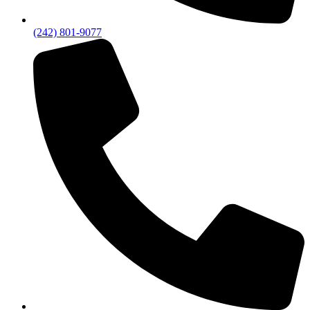
(242) 801-9077