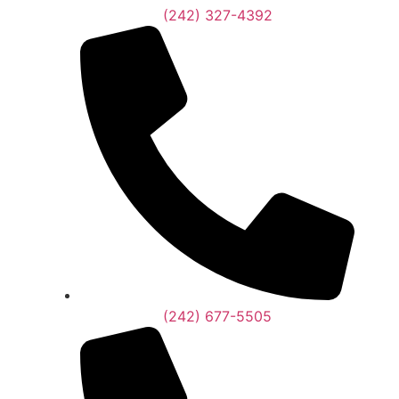
(242) 327-4392
(242) 677-5505