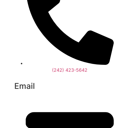
(242) 423-5642
Email