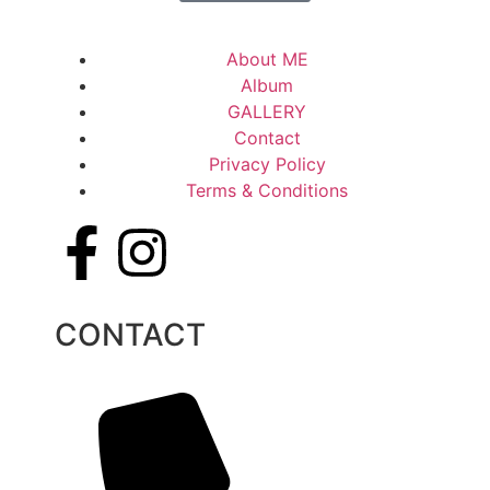
About ME
Album
GALLERY
Contact
Privacy Policy
Terms & Conditions
CONTACT