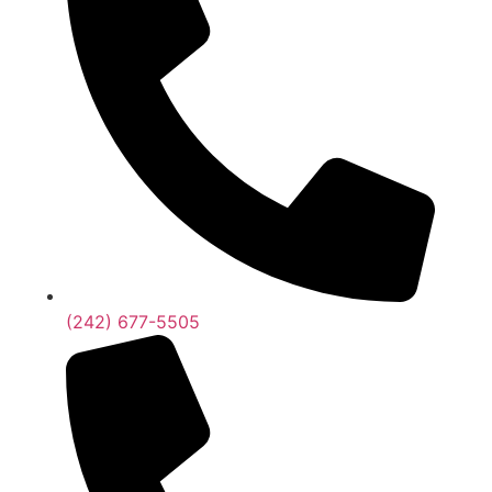
(242) 677-5505