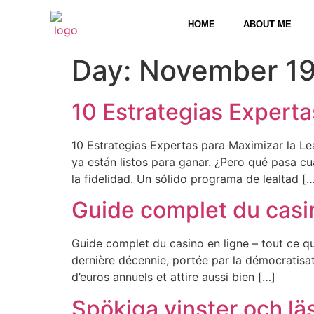
HOME
ABOUT ME
Day:
November 19
10 Estrategias Experta
10 Estrategias Expertas para Maximizar la L
ya están listos para ganar. ¿Pero qué pasa c
la fidelidad. Un sólido programa de lealtad [
Guide complet du casin
Guide complet du casino en ligne – tout ce q
dernière décennie, portée par la démocratisat
d’euros annuels et attire aussi bien […]
Spökiga vinster och lä