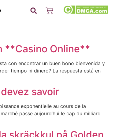
S
n **Casino Online**
asta con encontrar un buen bono bienvenida y
rder tiempo ni dinero? La respuesta está en
 devez savoir
oissance exponentielle au cours de la
 marché passe aujourd’hui le cap du milliard
ala skräckkul på Golden