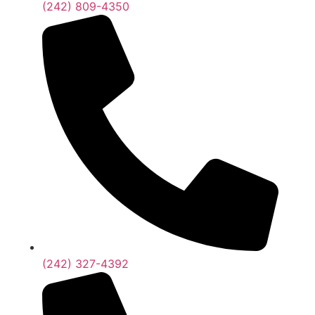
(242) 809-4350
(242) 327-4392