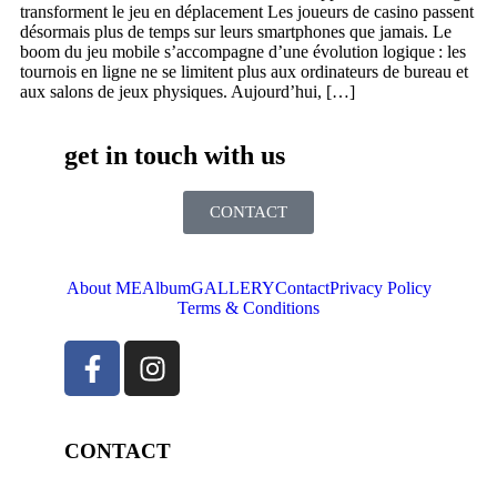
transforment le jeu en déplacement Les joueurs de casino passent
désormais plus de temps sur leurs smartphones que jamais. Le
boom du jeu mobile s’accompagne d’une évolution logique : les
tournois en ligne ne se limitent plus aux ordinateurs de bureau et
aux salons de jeux physiques. Aujourd’hui, […]
get in touch with us
CONTACT
About ME
Album
GALLERY
Contact
Privacy Policy
Terms & Conditions
CONTACT