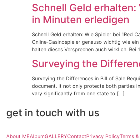
Schnell Geld erhalten:
in Minuten erledigen
Schnell Geld erhalten: Wie Spieler bei 1Red C
Online‑Casinospieler genauso wichtig wie ein
halten dieses Versprechen auch wirklich. Bei 
Surveying the Differen
Surveying the Differences in Bill of Sale Req
document. It not only protects both parties i
vary significantly from one state to […]
get in touch with us
About ME
Album
GALLERY
Contact
Privacy Policy
Terms &