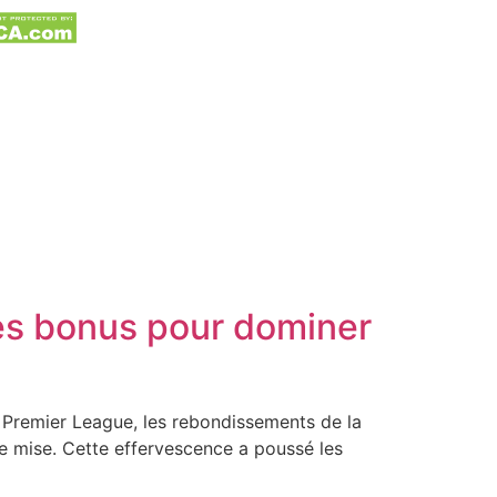
les bonus pour dominer
la Premier League, les rebondissements de la
 mise. Cette effervescence a poussé les