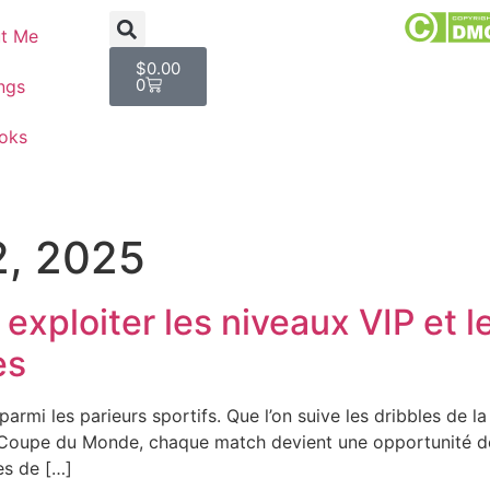
t Me
$
0.00
0
ngs
oks
, 2025
 exploiter les niveaux VIP et 
es
armi les parieurs sportifs. Que l’on suive les dribbles de 
a Coupe du Monde, chaque match devient une opportunité de
es de […]