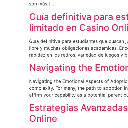
son más […]
Guía definitiva para e
limitado en Casino Onl
Guía definitiva para estudiantes que buscan 
libre y muchas obligaciones académicas. Enco
rapidez en los retiros, variedad de juegos y 
Navigating the Emotion
Navigating the Emotional Aspects of Adoption:
complexity. For many, the path to adoption inc
affirm your capability as a potential parent bu
Estrategias Avanzadas
Online