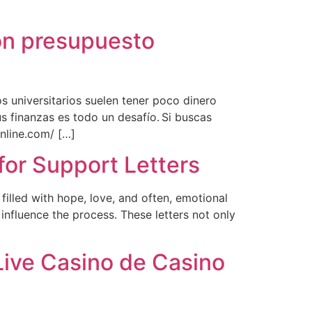
con presupuesto
s universitarios suelen tener poco dinero
s finanzas es todo un desafío. Si buscas
online.com/ […]
for Support Letters
illed with hope, love, and often, emotional
 influence the process. These letters not only
Live Casino de Casino