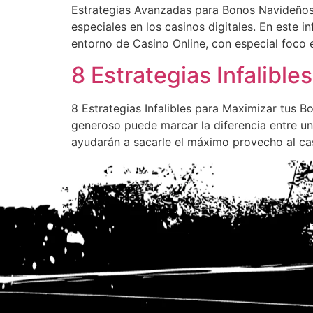
Estrategias Avanzadas para Bonos Navideños 
especiales en los casinos digitales. En este
entorno de Casino Online, con especial foco e
8 Estrategias Infalibl
8 Estrategias Infalibles para Maximizar tus 
generoso puede marcar la diferencia entre un
ayudarán a sacarle el máximo provecho al casi