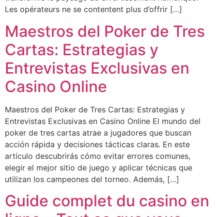
Les opérateurs ne se contentent plus d’offrir […]
Maestros del Poker de Tres
Cartas: Estrategias y
Entrevistas Exclusivas en
Casino Online
Maestros del Poker de Tres Cartas: Estrategias y
Entrevistas Exclusivas en Casino Online El mundo del
poker de tres cartas atrae a jugadores que buscan
acción rápida y decisiones tácticas claras. En este
artículo descubrirás cómo evitar errores comunes,
elegir el mejor sitio de juego y aplicar técnicas que
utilizan los campeones del torneo. Además, […]
Guide complet du casino en