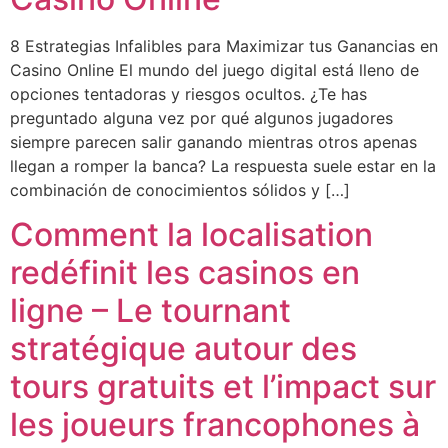
8 Estrategias Infalibles para Maximizar tus Ganancias en
Casino Online El mundo del juego digital está lleno de
opciones tentadoras y riesgos ocultos. ¿Te has
preguntado alguna vez por qué algunos jugadores
siempre parecen salir ganando mientras otros apenas
llegan a romper la banca? La respuesta suele estar en la
combinación de conocimientos sólidos y […]
Comment la localisation
redéfinit les casinos en
ligne – Le tournant
stratégique autour des
tours gratuits et l’impact sur
les joueurs francophones à