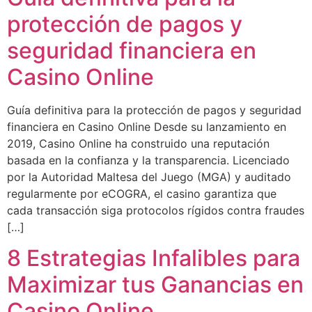
protección de pagos y
seguridad financiera en
Casino Online
Guía definitiva para la protección de pagos y seguridad
financiera en Casino Online Desde su lanzamiento en
2019, Casino Online ha construido una reputación
basada en la confianza y la transparencia. Licenciado
por la Autoridad Maltesa del Juego (MGA) y auditado
regularmente por eCOGRA, el casino garantiza que
cada transacción siga protocolos rígidos contra fraudes
[…]
8 Estrategias Infalibles para
Maximizar tus Ganancias en
Casino Online