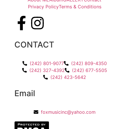
Privacy Policy
Terms & Conditions
CONTACT
(242) 801-9077
(242) 809-4350
(242) 327-4392
(242) 677-5505
(242) 423-5642
Email
foxmusicinc@yahoo.com