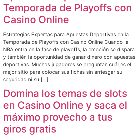
Temporada de Playoffs con
Casino Online
Estrategias Expertas para Apuestas Deportivas en la
Temporada de Playoffs con Casino Online Cuando la
NBA entra en la fase de playoffs, la emoción se dispara
y también la oportunidad de ganar dinero con apuestas
deportivas. Muchos jugadores se preguntan cuál es el
mejor sitio para colocar sus fichas sin arriesgar su
seguridad ni su […]
Domina los temas de slots
en Casino Online y saca el
máximo provecho a tus
giros gratis