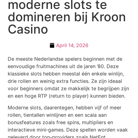
moderne slots te
domineren bij Kroon
Casino
April 14, 2026
De meeste Nederlandse spelers beginnen met de
eenvoudige fruitmachines uit de jaren ’80. Deze
klassieke slots hebben meestal één enkele winlijn,
drie rollen en weinig extra functies. Ze zijn ideaal
voor beginners omdat ze makkelijk te begrijpen zijn
en een hoge RTP (return to player) kunnen bieden.
Moderne slots, daarentegen, hebben vijf of meer
rollen, tientallen winlijnen en een scala aan
bonusfeatures zoals free spins, multipliers en
interactieve mini‑games. Deze spellen worden vaak
geleverd door top‑providers zoals NetEnt,