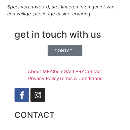
Speel verantwoord, stel limieten in en geniet van
een veilige, plezierige casino‑ervaring.
get in touch with us
CONTACT
About ME
Album
GALLERY
Contact
Privacy Policy
Terms & Conditions
CONTACT