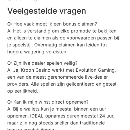
Veelgestelde vragen
Q: Hoe vaak moet ik een bonus claimen?
A: Het is verstandig om elke promotie te bekijken
en alleen te claimen als de voorwaarden passen bij
je speelstijl. Overmatig claimen kan leiden tot
hogere wagering‑vereisten.
Q: Zijn live dealer spellen veilig?
A: Ja, Kroon Casino werkt met Evolution Gaming,
een van de meest gerenommeerde live‑dealer
providers. Alle spellen zijn gelicentieerd en getest
op eerlijkheid.
Q: Kan ik mijn winst direct opnemen?
A: Bij e‑wallets kun je meestal binnen een uur
opnemen. iDEAL‑opnames duren meestal 24 uur,
maar zijn nog steeds sneller dan traditionele
bankoverschrijvingen.