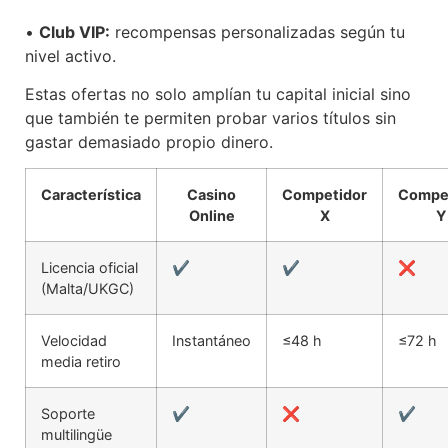
•
Club VIP:
recompensas personalizadas según tu
nivel activo.
Estas ofertas no solo amplían tu capital inicial sino
que también te permiten probar varios títulos sin
gastar demasiado propio dinero.
Característica
Casino
Competidor
Compe
Online
X
Y
Licencia oficial
✔️
✔️
❌
(Malta/UKGC)
Velocidad
Instantáneo
≤48 h
≤72 h
media retiro
Soporte
✔️
❌
✔️
multilingüe