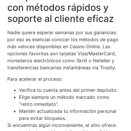
con métodos rápidos y
soporte al cliente eficaz
Nadie quiere esperar semanas por sus ganancias;
por eso es esencial conocer los métodos de pago
más veloces disponibles en Casino Online. Las
opciones favoritas son tarjetas Visa/MasterCard,
monederos electrónicos como Skrill o Neteller y
transferencias bancarias instantáneas via Trustly.
Para acelerar el proceso:
Verifica tu cuenta antes del primer depósito.
Elige siempre un método marcado como
“retiro inmediato”.
Mantén actualizada tu información personal
para evitar bloqueos.
Si encuentras algún inconveniente, el sitio ofrece