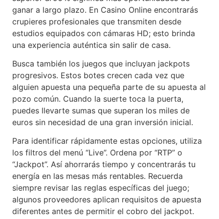
ganar a largo plazo. En Casino Online encontrarás
crupieres profesionales que transmiten desde
estudios equipados con cámaras HD; esto brinda
una experiencia auténtica sin salir de casa.
Busca también los juegos que incluyan jackpots
progresivos. Estos botes crecen cada vez que
alguien apuesta una pequeña parte de su apuesta al
pozo común. Cuando la suerte toca la puerta,
puedes llevarte sumas que superan los miles de
euros sin necesidad de una gran inversión inicial.
Para identificar rápidamente estas opciones, utiliza
los filtros del menú “Live”. Ordena por “RTP” o
“Jackpot”. Así ahorrarás tiempo y concentrarás tu
energía en las mesas más rentables. Recuerda
siempre revisar las reglas específicas del juego;
algunos proveedores aplican requisitos de apuesta
diferentes antes de permitir el cobro del jackpot.