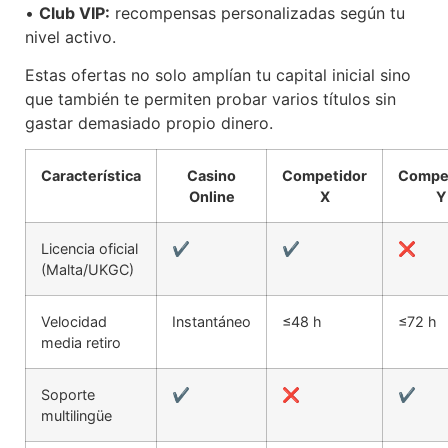
•
Club VIP:
recompensas personalizadas según tu
nivel activo.
Estas ofertas no solo amplían tu capital inicial sino
que también te permiten probar varios títulos sin
gastar demasiado propio dinero.
Característica
Casino
Competidor
Compe
Online
X
Y
Licencia oficial
✔️
✔️
❌
(Malta/UKGC)
Velocidad
Instantáneo
≤48 h
≤72 h
media retiro
Soporte
✔️
❌
✔️
multilingüe