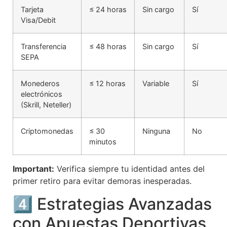
Tarjeta
≤ 24 horas
Sin cargo
Sí
Visa/Debit
Transferencia
≤ 48 horas
Sin cargo
Sí
SEPA
Monederos
≤ 12 horas
Variable
Sí
electrónicos
(Skrill, Neteller)
Criptomonedas
≤ 30
Ninguna
No
minutos
Important:
Verifica siempre tu identidad antes del
primer retiro para evitar demoras inesperadas.
4️⃣ Estrategias Avanzadas
con Apuestas Deportivas