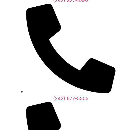
(242) 327-4392
(242) 677-5505