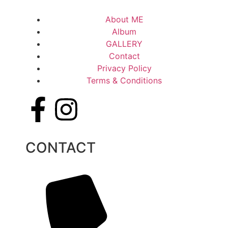
About ME
Album
GALLERY
Contact
Privacy Policy
Terms & Conditions
CONTACT