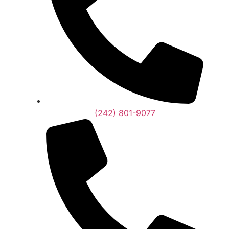
(242) 801-9077