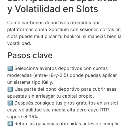
y Volatilidad en Slots
Combinar bonos deportivos ofrecidos por
plataformas como Sportium con sesiones cortas en
slots puede multiplicar tu bankroll si manejas bien la
volatilidad.
Pasos clave
1️⃣ Selecciona eventos deportivos con cuotas
moderadas (entre‑1.8‑y‑2.5) donde puedas aplicar
un sistema tipo Kelly.
2️⃣ Usa parte del bono deportivo para cubrir esas
apuestas sin arriesgar tu capital propio.
3️⃣ Después consigue tus giros gratuitos en un slot
cuya volatilidad sea media‑alta pero cuyo RTP
supere el 95%.
4️⃣ Retira las ganancias obtenidas antes de cumplir