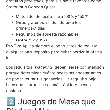
gratuitos (
free spins
) para sus slots favoritos como
Starburst o Gonzo’s Quest.
Match del depósito entre 100 % y 150 %
Giros gratuitos válidos durante los
primeros‑7 días
Requisitos de apuesta razonables
(entre 25x y 35x)
Pro Tip:
Aplica siempre el bono antes de realizar
cualquier otro depósito para evitar perder la oferta
inicial.
Los requisitos (
wagering
) deben leerse con atención
porque determinan cuánto necesitas apostar antes
de poder retirar tus ganancias. Un requisito bajo
hace que el proceso sea más rápido y menos
costoso.
2️⃣ Juegos de Mesa que