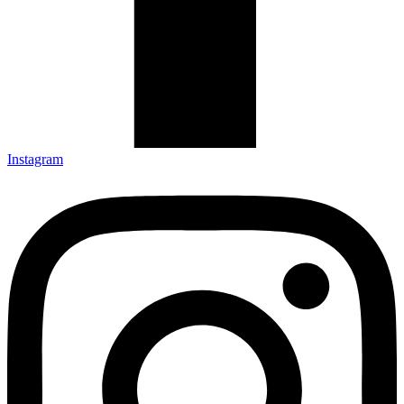
Instagram