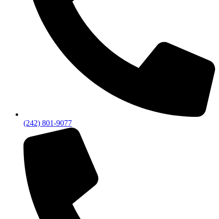
(242) 801-9077