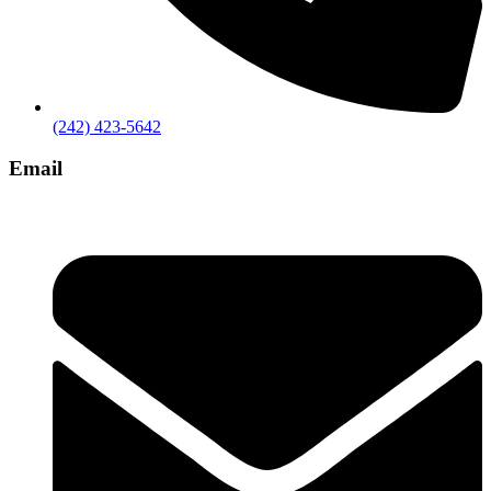
(242) 423-5642
Email