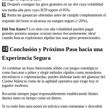
3️⃣ Después consigue tus giros gratuitos en un slot cuya volatilidad
sea media‑alta pero cuyo RTP supere el 95%.
4️⃣ Retira las ganancias obtenidas antes de cumplir completamente el
requisito del bono si alcanzas un margen seguro (>​20%).
Did You Know?
Los slots con alta volatilidad pueden pagar
grandes premios aunque ocurran menos frecuentemente; ideal
cuando buscas explosiones rápidas tras usar giros promocionales.
5️⃣ Conclusión y Próximo Paso hacia una
Experiencia Segura
Al combinar un bono bienvenida sólido con juegos estratégicos
como baccarat o póker y elegir métodos rápidos como monederos
electrónicos o criptomonedas, puedes disfrutar tanto del glamour del
Casino Valencia
como de la agilidad operativa que exige hoy el
jugador moderno.
Recuerda siempre jugar responsablemente estableciendo límites
diarios tanto en tiempo como en dinero.
Si ya estás listo para poner en práctica estas estrategias y descubrir