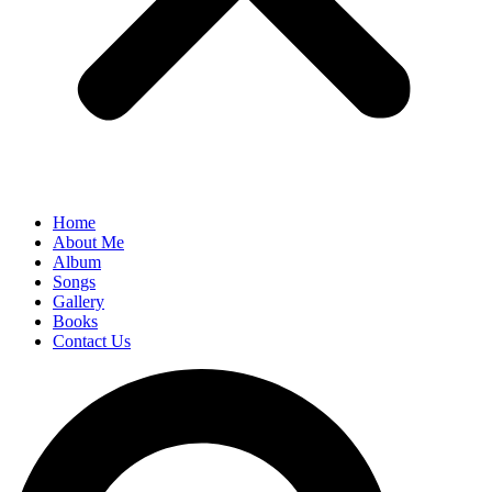
Home
About Me
Album
Songs
Gallery
Books
Contact Us