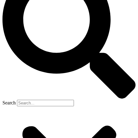
Search