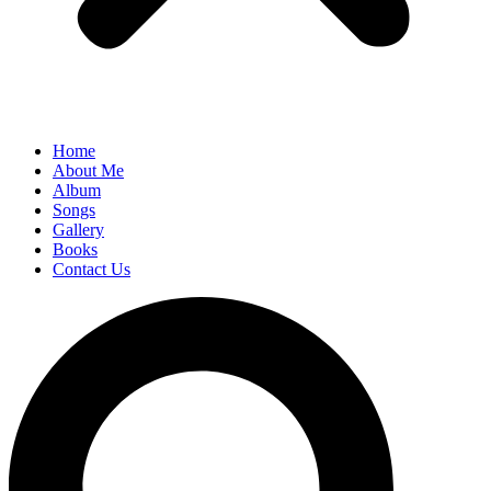
Home
About Me
Album
Songs
Gallery
Books
Contact Us