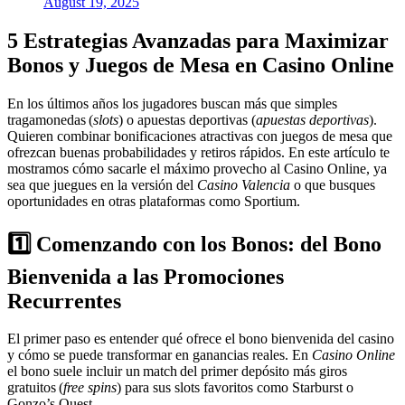
August 19, 2025
5 Estrategias Avanzadas para Maximizar
Bonos y Juegos de Mesa en Casino Online
En los últimos años los jugadores buscan más que simples
tragamonedas (
slots
) o apuestas deportivas (
apuestas deportivas
).
Quieren combinar bonificaciones atractivas con juegos de mesa que
ofrezcan buenas probabilidades y retiros rápidos. En este artículo te
mostramos cómo sacarle el máximo provecho al Casino Online, ya
sea que juegues en la versión del
Casino Valencia
o que busques
oportunidades en otras plataformas como Sportium.
1️⃣ Comenzando con los Bonos: del Bono
Bienvenida a las Promociones
Recurrentes
El primer paso es entender qué ofrece el bono bienvenida del casino
y cómo se puede transformar en ganancias reales. En
Casino Online
el bono suele incluir un match del primer depósito más giros
gratuitos (
free spins
) para sus slots favoritos como Starburst o
Gonzo’s Quest.