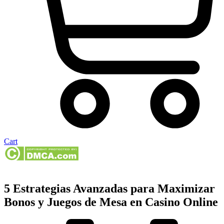
Cart
5 Estrategias Avanzadas para Maximizar
Bonos y Juegos de Mesa en Casino Online