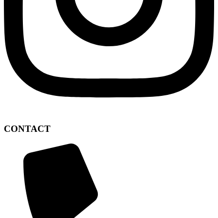
CONTACT