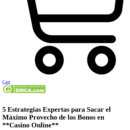
Cart
5 Estrategias Expertas para Sacar el
Máximo Provecho de los Bonos en
**Casino Online**