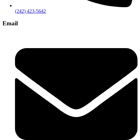
(242) 423-5642
Email