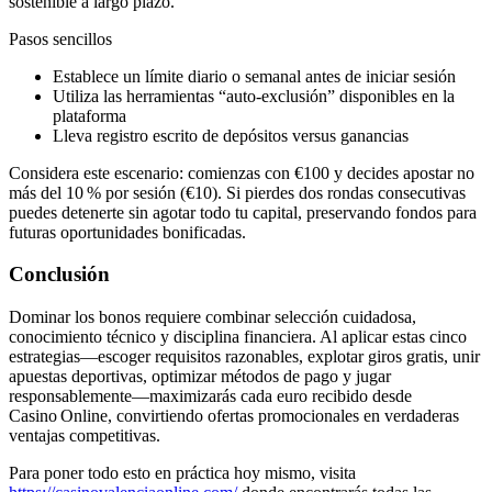
sostenible a largo plazo.
Pasos sencillos
Establece un límite diario o semanal antes de iniciar sesión
Utiliza las herramientas “auto‑exclusión” disponibles en la
plataforma
Lleva registro escrito de depósitos versus ganancias
Considera este escenario: comienzas con €100 y decides apostar no
más del 10 % por sesión (€10). Si pierdes dos rondas consecutivas
puedes detenerte sin agotar todo tu capital, preservando fondos para
futuras oportunidades bonificadas.
Conclusión
Dominar los bonos requiere combinar selección cuidadosa,
conocimiento técnico y disciplina financiera. Al aplicar estas cinco
estrategias—escoger requisitos razonables, explotar giros gratis, unir
apuestas deportivas, optimizar métodos de pago y jugar
responsablemente—maximizarás cada euro recibido desde
Casino Online, convirtiendo ofertas promocionales en verdaderas
ventajas competitivas.
Para poner todo esto en práctica hoy mismo, visita