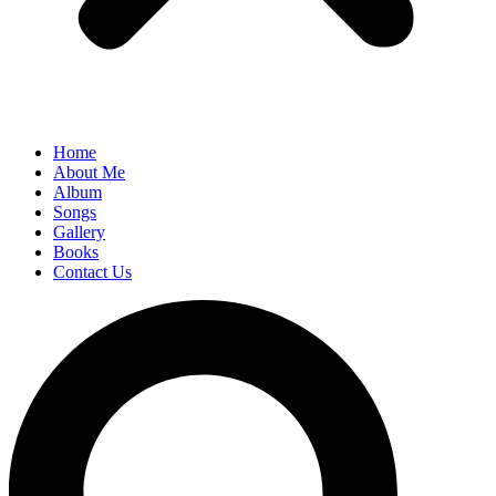
Home
About Me
Album
Songs
Gallery
Books
Contact Us