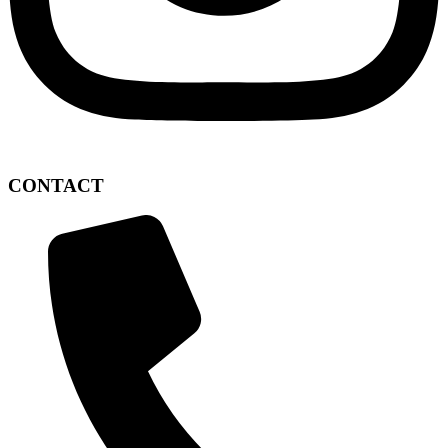
CONTACT