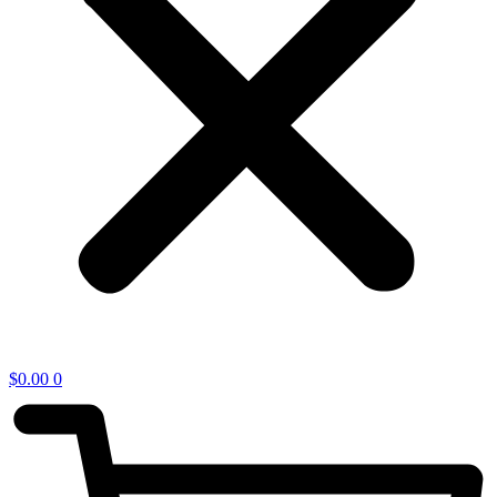
$
0.00
0