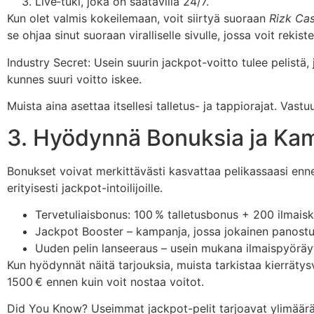
Live‑tuki, joka on saatavilla 24/7.
Kun olet valmis kokeilemaan, voit siirtyä suoraan
Rizk Ca
se ohjaa sinut suoraan viralliselle sivulle, jossa voit reki
Industry Secret: Usein suurin jackpot-voitto tulee pelistä,
kunnes suuri voitto iskee.
Muista aina asettaa itsellesi talletus- ja tappiorajat. Vas
3. Hyödynnä Bonuksia ja Ka
Bonukset voivat merkittävästi kasvattaa pelikassaasi enne
erityisesti jackpot-intoilijoille.
Tervetuliaisbonus: 100 % talletusbonus + 200 ilmaisk
Jackpot Booster – kampanja, jossa jokainen panostus
Uuden pelin lanseeraus – usein mukana ilmaispyöräytyk
Kun hyödynnät näitä tarjouksia, muista tarkistaa kierräty
1500 € ennen kuin voit nostaa voitot.
Did You Know? Useimmat jackpot-pelit tarjoavat ylimääräi