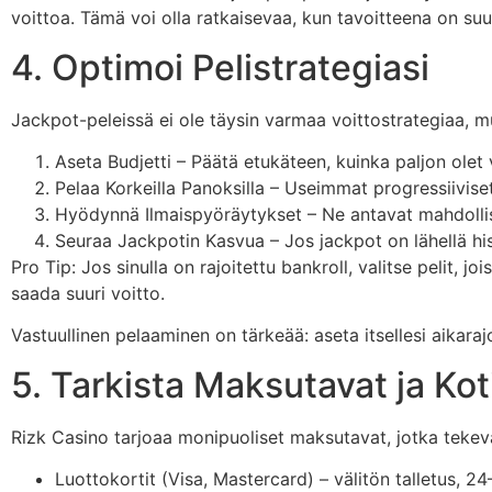
voittoa. Tämä voi olla ratkaisevaa, kun tavoitteena on suur
4. Optimoi Pelistrategiasi
Jackpot-peleissä ei ole täysin varmaa voittostrategiaa, m
Aseta Budjetti – Päätä etukäteen, kuinka paljon olet 
Pelaa Korkeilla Panoksilla – Useimmat progressiiviset 
Hyödynnä Ilmaispyöräytykset – Ne antavat mahdolli
Seuraa Jackpotin Kasvua – Jos jackpot on lähellä his
Pro Tip: Jos sinulla on rajoitettu bankroll, valitse pelit, 
saada suuri voitto.
Vastuullinen pelaaminen on tärkeää: aseta itsellesi aikar
5. Tarkista Maksutavat ja Ko
Rizk Casino tarjoaa monipuoliset maksutavat, jotka tekevät
Luottokortit (Visa, Mastercard) – välitön talletus, 24