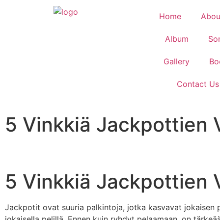
Home
Abou
Album
So
Gallery
Bo
Contact Us
5 Vinkkiä Jackpottien 
5 Vinkkiä Jackpottien 
Jackpotit ovat suuria palkintoja, jotka kasvavat jokaisen 
jokaisella pelillä. Ennen kuin ryhdyt pelaamaan, on tärkeää 