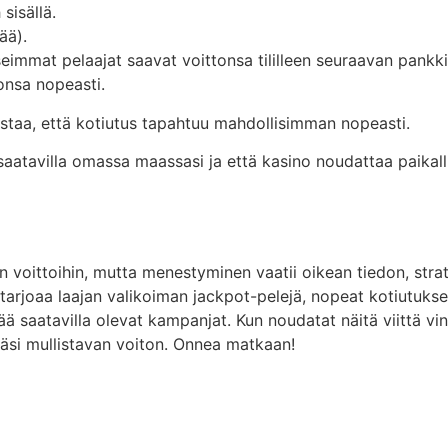
 sisällä.
ää).
eimmat pelaajat saavat voittonsa tililleen seuraavan pankk
tonsa nopeasti.
istaa, että kotiutus tapahtuu mahdollisimman nopeasti.
saatavilla omassa maassasi ja että kasino noudattaa paikall
 voittoihin, mutta menestyminen vaatii oikean tiedon, strat
 tarjoaa laajan valikoiman jackpot-pelejä, nopeat kotiutuks
yntää saatavilla olevat kampanjat. Kun noudatat näitä viittä 
ääsi mullistavan voiton. Onnea matkaan!