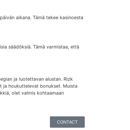
ipäivän aikana. Tämä tekee kasinoesta
isia säädöksiä. Tämä varmistaa, että
egian ja luotettavan alustan. Rizk
et ja houkuttelevat bonukset. Muista
vinkkiä, olet valmis kohtaamaan
CONTACT