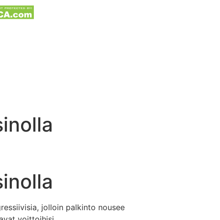
inolla
inolla
essiivisia, jolloin palkinto nousee
vat voittoihisi.