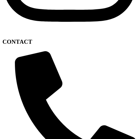
CONTACT