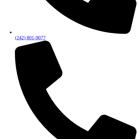
(242) 801-9077