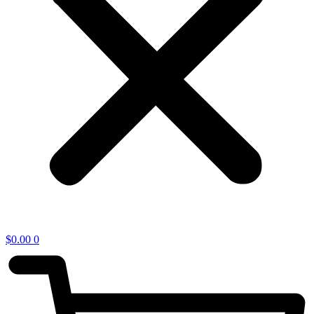
$
0.00
0