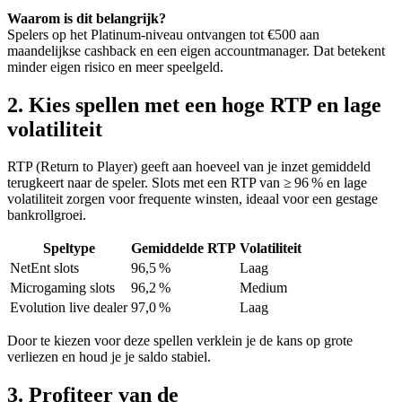
Waarom is dit belangrijk?
Spelers op het Platinum‑niveau ontvangen tot €500 aan
maandelijkse cashback en een eigen accountmanager. Dat betekent
minder eigen risico en meer speelgeld.
2. Kies spellen met een hoge RTP en lage
volatiliteit
RTP (Return to Player) geeft aan hoeveel van je inzet gemiddeld
terugkeert naar de speler. Slots met een RTP van ≥ 96 % en lage
volatiliteit zorgen voor frequente winsten, ideaal voor een gestage
bankrollgroei.
Speltype
Gemiddelde RTP
Volatiliteit
NetEnt slots
96,5 %
Laag
Microgaming slots
96,2 %
Medium
Evolution live dealer
97,0 %
Laag
Door te kiezen voor deze spellen verklein je de kans op grote
verliezen en houd je je saldo stabiel.
3. Profiteer van de