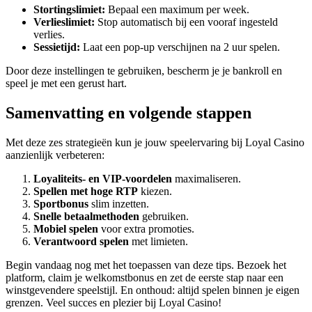
Stortingslimiet:
Bepaal een maximum per week.
Verlieslimiet:
Stop automatisch bij een vooraf ingesteld
verlies.
Sessietijd:
Laat een pop‑up verschijnen na 2 uur spelen.
Door deze instellingen te gebruiken, bescherm je je bankroll en
speel je met een gerust hart.
Samenvatting en volgende stappen
Met deze zes strategieën kun je jouw speelervaring bij Loyal Casino
aanzienlijk verbeteren:
Loyaliteits‑ en VIP‑voordelen
maximaliseren.
Spellen met hoge RTP
kiezen.
Sportbonus
slim inzetten.
Snelle betaalmethoden
gebruiken.
Mobiel spelen
voor extra promoties.
Verantwoord spelen
met limieten.
Begin vandaag nog met het toepassen van deze tips. Bezoek het
platform, claim je welkomstbonus en zet de eerste stap naar een
winstgevendere speelstijl. En onthoud: altijd spelen binnen je eigen
grenzen. Veel succes en plezier bij Loyal Casino!