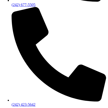
(242) 677-5505
(242) 423-5642