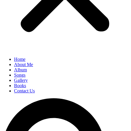
Home
About Me
Album
Songs
Gallery
Books
Contact Us