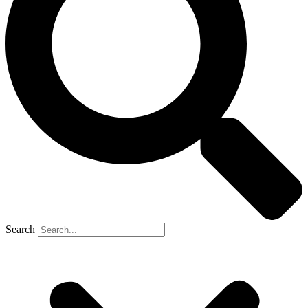
Search