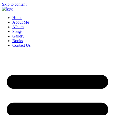
Skip to content
Home
About Me
Album
Songs
Gallery
Books
Contact Us