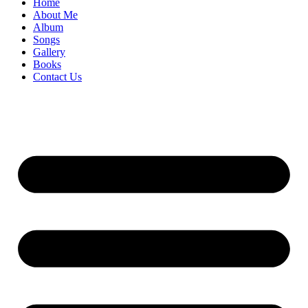
Home
About Me
Album
Songs
Gallery
Books
Contact Us