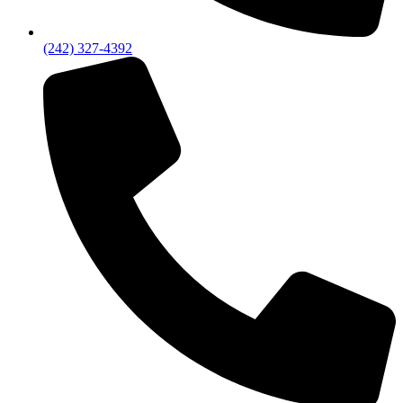
(242) 327-4392