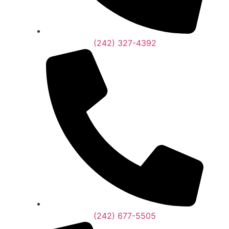
(242) 327-4392
(242) 677-5505