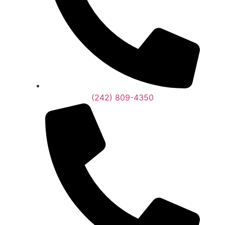
(242) 809-4350