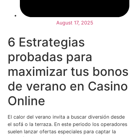
August 17, 2025
6 Estrategias
probadas para
maximizar tus bonos
de verano en Casino
Online
El calor del verano invita a buscar diversión desde
el sofá o la terraza. En este periodo los operadores
suelen lanzar ofertas especiales para captar la