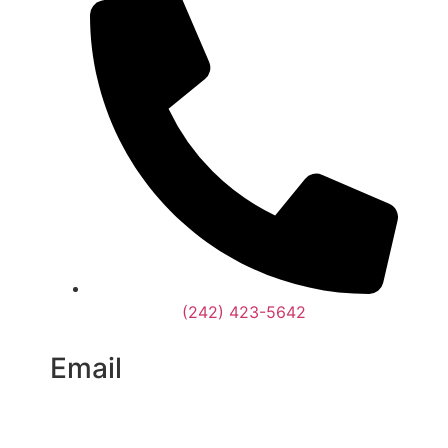
(242) 423-5642
Email