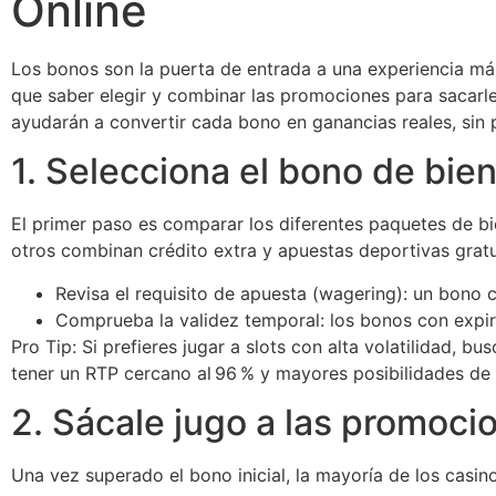
Online
Los bonos son la puerta de entrada a una experiencia más
que saber elegir y combinar las promociones para sacarle 
ayudarán a convertir cada bono en ganancias reales, sin 
1. Selecciona el bono de bien
El primer paso es comparar los diferentes paquetes de bie
otros combinan crédito extra y apuestas deportivas gratu
Revisa el requisito de apuesta (wagering): un bono 
Comprueba la validez temporal: los bonos con expi
Pro Tip: Si prefieres jugar a slots con alta volatilidad,
tener un RTP cercano al 96 % y mayores posibilidades de
2. Sácale jugo a las promoc
Una vez superado el bono inicial, la mayoría de los casi