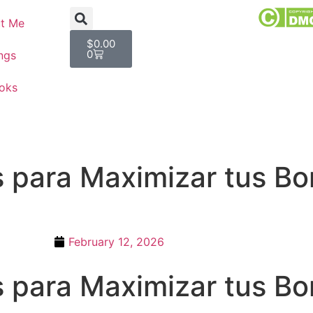
t Me
$
0.00
0
ngs
oks
s para Maximizar tus B
February 12, 2026
s para Maximizar tus B