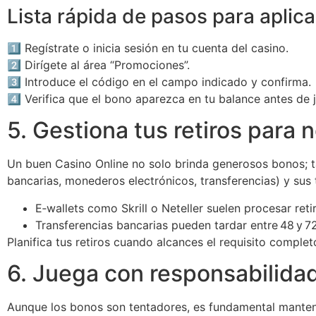
Lista rápida de pasos para aplica
1️⃣ Regístrate o inicia sesión en tu cuenta del casino.
2️⃣ Dirígete al área “Promociones”.
3️⃣ Introduce el código en el campo indicado y confirma.
4️⃣ Verifica que el bono aparezca en tu balance antes de j
5. Gestiona tus retiros para
Un buen Casino Online no solo brinda generosos bonos; t
bancarias, monederos electrónicos, transferencias) y su
E‑wallets como Skrill o Neteller suelen procesar ret
Transferencias bancarias pueden tardar entre 48 y 
Planifica tus retiros cuando alcances el requisito complet
6. Juega con responsabilidad
Aunque los bonos son tentadores, es fundamental mantene