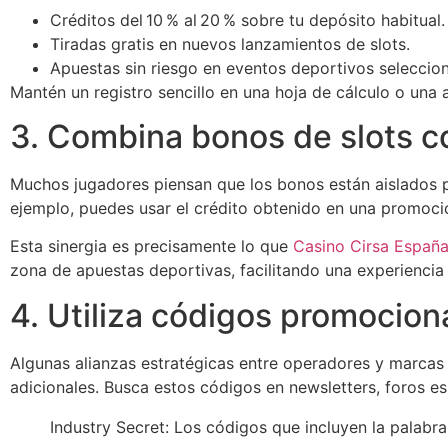
Créditos del 10 % al 20 % sobre tu depósito habitual.
Tiradas gratis en nuevos lanzamientos de slots.
Apuestas sin riesgo en eventos deportivos seleccion
Mantén un registro sencillo en una hoja de cálculo o una
3. Combina bonos de slots c
Muchos jugadores piensan que los bonos están aislados po
ejemplo, puedes usar el crédito obtenido en una promoció
Esta sinergia es precisamente lo que
Casino Cirsa Españ
zona de apuestas deportivas, facilitando una experiencia 
4. Utiliza códigos promocion
Algunas alianzas estratégicas entre operadores y marcas
adicionales. Busca estos códigos en newsletters, foros es
Industry Secret: Los códigos que incluyen la palabra