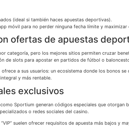
ados (ideal si también haces apuestas deportivas).
 app móvil para no perder ninguna fecha límite y maximizar
on ofertas de apuestas depor
r categoría, pero los mejores sitios permiten cruzar benef
n de slots para apostar en partidos de fútbol o baloncest
a
ofrece a sus usuarios: un ecosistema donde los bonos se c
integral y más rentable.
ales exclusivos
 como Sportium generan códigos especiales que otorgan bon
pecializados o redes sociales del casino.
 “VIP” suelen ofrecer requisitos de apuesta más bajos y ma