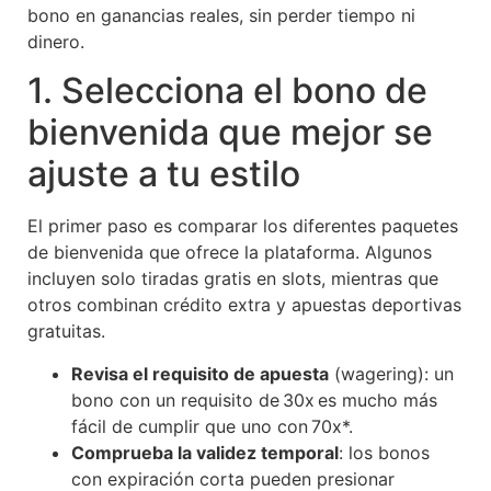
bono en ganancias reales, sin perder tiempo ni
dinero.
1. Selecciona el bono de
bienvenida que mejor se
ajuste a tu estilo
El primer paso es comparar los diferentes paquetes
de bienvenida que ofrece la plataforma. Algunos
incluyen solo tiradas gratis en slots, mientras que
otros combinan crédito extra y apuestas deportivas
gratuitas.
Revisa el requisito de apuesta
(wagering): un
bono con un requisito de 30x es mucho más
fácil de cumplir que uno con 70x*.
Comprueba la validez temporal
: los bonos
con expiración corta pueden presionar