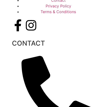
Contact
Privacy Policy
Terms & Conditions
CONTACT