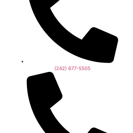
(242) 677-5505