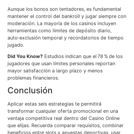
Aunque los bonos son tentadores, es fundamental
mantener el control del bankroll y jugar siempre con
moderación. La mayoría de los casinos incluyen
herramientas como límites de depósito diario,
auto‑exclusión temporal y recordatorios de tiempo
jugado.
Did You Know?
Estudios indican que el 78 % de los
jugadores que usan límites personales reportan
mayor satisfacción a largo plazo y menos
problemas financieros.
Conclusión
Aplicar estas seis estrategias te permitirá
transformar cualquier oferta promocional en una
ventaja competitiva real dentro del Casino Online
que elijas. Recuerda comparar requisitos, combinar
beneficios entre slots y apuestas deportivas, usar