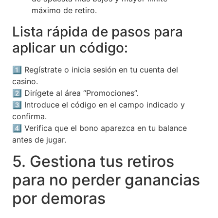
máximo de retiro.
Lista rápida de pasos para
aplicar un código:
1️⃣ Regístrate o inicia sesión en tu cuenta del
casino.
2️⃣ Dirígete al área “Promociones”.
3️⃣ Introduce el código en el campo indicado y
confirma.
4️⃣ Verifica que el bono aparezca en tu balance
antes de jugar.
5. Gestiona tus retiros
para no perder ganancias
por demoras