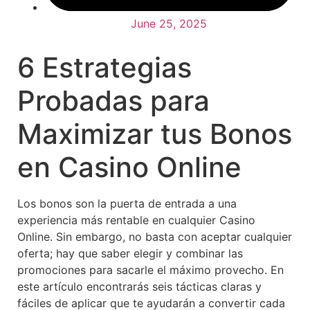
June 25, 2025
6 Estrategias
Probadas para
Maximizar tus Bonos
en Casino Online
Los bonos son la puerta de entrada a una
experiencia más rentable en cualquier Casino
Online. Sin embargo, no basta con aceptar cualquier
oferta; hay que saber elegir y combinar las
promociones para sacarle el máximo provecho. En
este artículo encontrarás seis tácticas claras y
fáciles de aplicar que te ayudarán a convertir cada