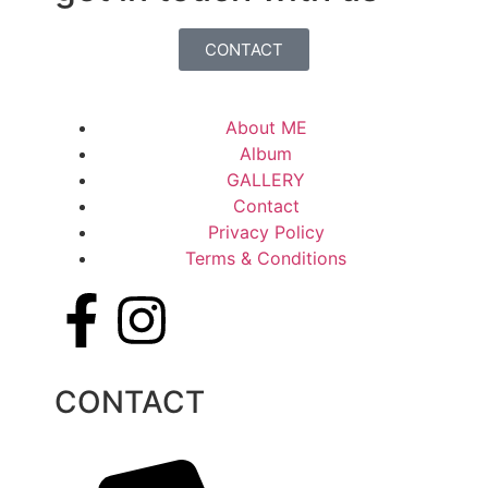
CONTACT
About ME
Album
GALLERY
Contact
Privacy Policy
Terms & Conditions
CONTACT