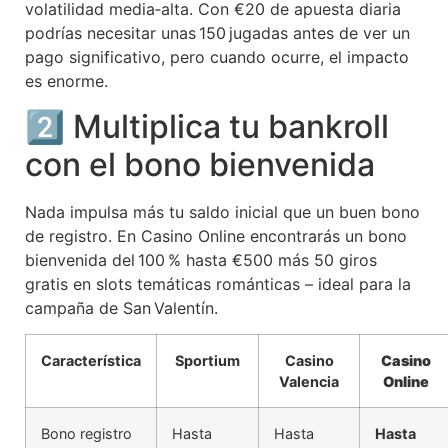
volatilidad media‑alta. Con €20 de apuesta diaria
podrías necesitar unas 150 jugadas antes de ver un
pago significativo, pero cuando ocurre, el impacto
es enorme.
2️⃣ Multiplica tu bankroll
con el bono bienvenida
Nada impulsa más tu saldo inicial que un buen bono
de registro. En Casino Online encontrarás un bono
bienvenida del 100 % hasta €500 más 50 giros
gratis en slots temáticas románticas – ideal para la
campaña de San Valentín.
Característica
Sportium
Casino
Casino
Valencia
Online
Bono registro
Hasta
Hasta
Hasta