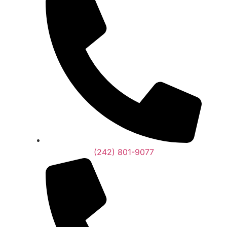
(242) 801-9077