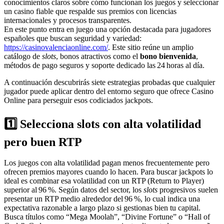
conocimientos claros sobre cómo funcionan los juegos y seleccionar
un casino fiable que respalde sus premios con licencias
internacionales y procesos transparentes.
En este punto entra en juego una opción destacada para jugadores
españoles que buscan seguridad y variedad:
https://casinovalenciaonline.com/
. Este sitio reúne un amplio
catálogo de
slots
, bonos atractivos como el
bono bienvenida
,
métodos de pago seguros y soporte dedicado las 24 horas al día.​
A continuación descubrirás siete estrategias probadas que cualquier
jugador puede aplicar dentro del entorno seguro que ofrece Casino
Online para perseguir esos codiciados jackpots.
1️⃣ Selecciona slots con alta volatilidad
pero buen RTP
Los juegos con alta volatilidad pagan menos frecuentemente pero
ofrecen premios mayores cuando lo hacen. Para buscar jackpots lo
ideal es combinar esa volatilidad con un RTP (Return to Player)
superior al 96 %. Según datos del sector, los
slots
progresivos suelen
presentar un RTP medio alrededor del 96 %, lo cual indica una
expectativa razonable a largo plazo si gestionas bien tu capital.
Busca títulos como “Mega Moolah”, “Divine Fortune” o “Hall of