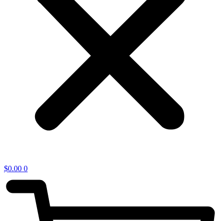
$
0.00
0