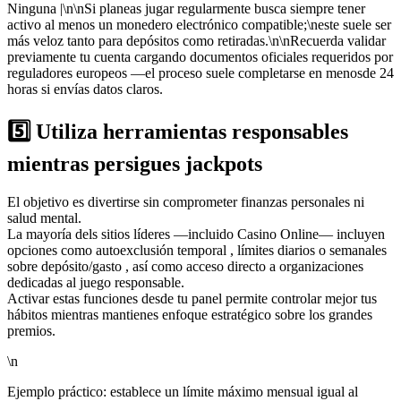
Ninguna |\n\nSi planeas jugar regularmente busca siempre tener
activo al menos un monedero electrónico compatible;\neste suele ser
más veloz tanto para depósitos como retiradas.\n\nRecuerda validar
previamente tu cuenta cargando documentos oficiales requeridos por
reguladores europeos —el proceso suele completarse en menosde 24
horas si envías datos claros.
5️⃣ Utiliza herramientas responsables
mientras persigues jackpots
El objetivo es divertirse sin comprometer finanzas personales ni
salud mental.
La mayoría dels sitios líderes —incluido Casino Online— incluyen
opciones como autoexclusión temporal , límites diarios o semanales
sobre depósito/gasto , así como acceso directo a organizaciones
dedicadas al juego responsable.
Activar estas funciones desde tu panel permite controlar mejor tus
hábitos mientras mantienes enfoque estratégico sobre los grandes
premios.
\n
Ejemplo práctico: establece un límite máximo mensual igual al