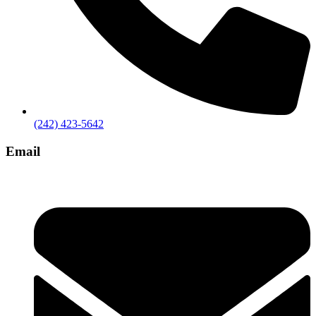
(242) 423-5642
Email