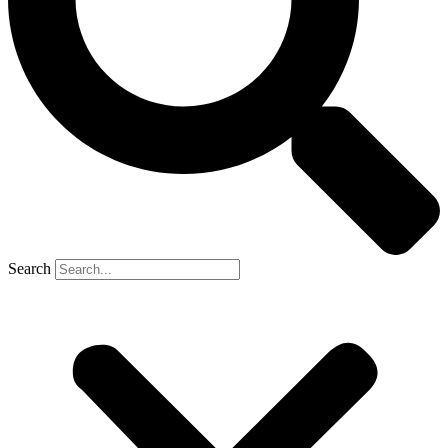
Search