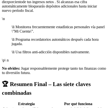
diezporciento​de tus ingresos netos . Si alcanzas esa cifra
automáticamente bloquearás depósitos adicionales hasta iniciar
nuevo período fiscal.
\n
\li Monitorea frecuentemente estadísticas personales vía panel
\”Mi Cuenta\”.
\li Programa recordatorios automáticos después cada hora
jugada.
\li Usa filtros anti‑adicción disponibles nativamente.
\p\ n
No olvides:
Jugar responsablemente protege tanto tus finanzas como
tu diversión futura.
🏆 Resumen Final – Las siete claves
combinadas
Estrategia
Por qué funciona