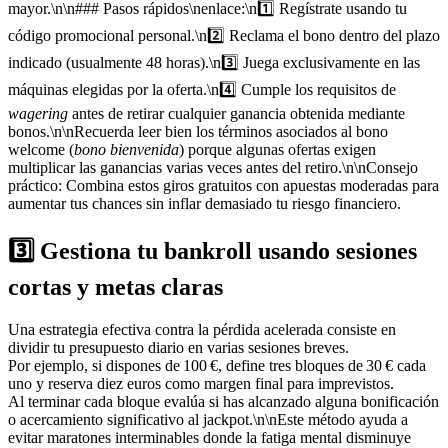
mayor.\n\n### Pasos rápidos\nenlace:\n1️⃣ Regístrate usando tu
código promocional personal.\n2️⃣ Reclama el bono dentro del plazo
indicado (usualmente 48 horas).\n3️⃣ Juega exclusivamente en las
máquinas elegidas por la oferta.\n4️⃣ Cumple los requisitos de
wagering
antes de retirar cualquier ganancia obtenida mediante
bonos.\n\nRecuerda leer bien los términos asociados al bono
welcome (
bono bienvenida
) porque algunas ofertas exigen
multiplicar las ganancias varias veces antes del retiro.\n\nConsejo
práctico: Combina estos giros gratuitos con apuestas moderadas para
aumentar tus chances sin inflar demasiado tu riesgo financiero.
3️⃣ Gestiona tu bankroll usando sesiones
cortas y metas claras
Una estrategia efectiva contra la pérdida acelerada consiste en
dividir tu presupuesto diario en varias sesiones breves.
Por ejemplo, si dispones de 100 €, define tres bloques de 30 € cada
uno y reserva diez euros como margen final para imprevistos.
Al terminar cada bloque evalúa si has alcanzado alguna bonificación
o acercamiento significativo al jackpot.\n\nEste método ayuda a
evitar maratones interminables donde la fatiga mental disminuye