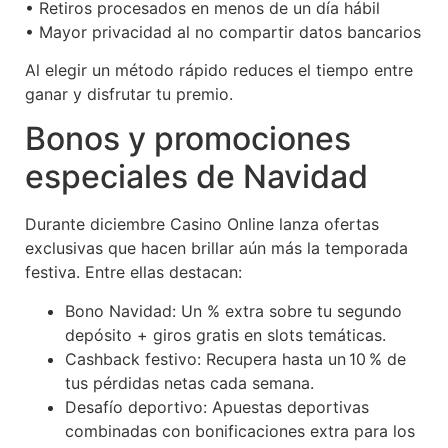
• Retiros procesados en menos de un día hábil
• Mayor privacidad al no compartir datos bancarios
Al elegir un método rápido reduces el tiempo entre
ganar y disfrutar tu premio.
Bonos y promociones
especiales de Navidad
Durante diciembre Casino Online lanza ofertas
exclusivas que hacen brillar aún más la temporada
festiva. Entre ellas destacan:
Bono Navidad: Un % extra sobre tu segundo
depósito + giros gratis en slots temáticas.
Cashback festivo: Recupera hasta un 10 % de
tus pérdidas netas cada semana.
Desafío deportivo: Apuestas deportivas
combinadas con bonificaciones extra para los