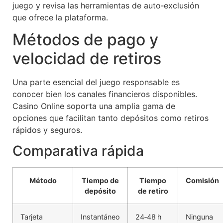
juego y revisa las herramientas de auto‑exclusión
que ofrece la plataforma.
Métodos de pago y
velocidad de retiros
Una parte esencial del juego responsable es
conocer bien los canales financieros disponibles.
Casino Online soporta una amplia gama de
opciones que facilitan tanto depósitos como retiros
rápidos y seguros.
Comparativa rápida
Método
Tiempo de
Tiempo
Comisión
depósito
de retiro
Tarjeta
Instantáneo
24‑48 h
Ninguna