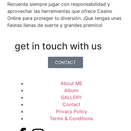
Recuerda siempre jugar con responsabilidad y
aprovechar las herramientas que ofrece Casino
Online para proteger tu diversión. ¡Que tengas unas
fiestas llenas de suerte y grandes premios!
get in touch with us
CONTACT
About ME
Album
GALLERY
Contact
Privacy Policy
Terms & Conditions