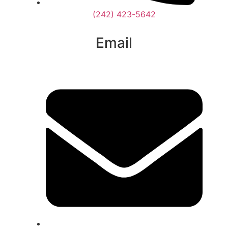
(242) 423-5642
Email