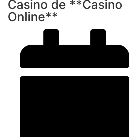
Casino de **Casino
Online**