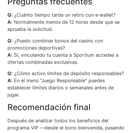
Preguntas frecuentes
Q:
¿Cuánto tiempo tarda un retiro con e‑wallet?
A:
Normalmente menos de 12 horas desde que se
aprueba la solicitud.
Q:
¿Puedo combinar bonos del casino con
promociones deportivas?
A:
Sí, vinculando tu cuenta a Sportium accedes a
ofertas combinadas exclusivas.
Q:
¿Cómo activo límites de depósito responsables?
A:
En el menú “Juego Responsable” puedes
establecer límites diarios o semanales antes de
jugar.
Recomendación final
Después de analizar todos los beneficios del
programa VIP —desde el bono bienvenida, pasando