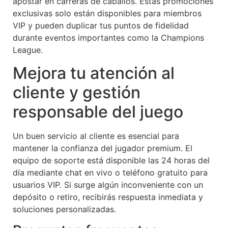
apostar en carreras de caballos. Estas promociones
exclusivas solo están disponibles para miembros
VIP y pueden duplicar tus puntos de fidelidad
durante eventos importantes como la Champions
League.
Mejora tu atención al
cliente y gestión
responsable del juego
Un buen servicio al cliente es esencial para
mantener la confianza del jugador premium. El
equipo de soporte está disponible las 24 horas del
día mediante chat en vivo o teléfono gratuito para
usuarios VIP. Si surge algún inconveniente con un
depósito o retiro, recibirás respuesta inmediata y
soluciones personalizadas.