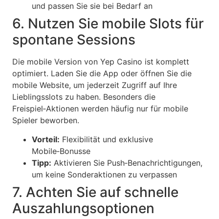
und passen Sie sie bei Bedarf an
6. Nutzen Sie mobile Slots für
spontane Sessions
Die mobile Version von Yep Casino ist komplett
optimiert. Laden Sie die App oder öffnen Sie die
mobile Website, um jederzeit Zugriff auf Ihre
Lieblingsslots zu haben. Besonders die
Freispiel‑Aktionen werden häufig nur für mobile
Spieler beworben.
Vorteil:
Flexibilität und exklusive
Mobile‑Bonusse
Tipp:
Aktivieren Sie Push‑Benachrichtigungen,
um keine Sonderaktionen zu verpassen
7. Achten Sie auf schnelle
Auszahlungsoptionen