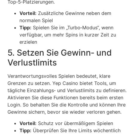
Top‑5‑Platzierungen.
Vorteil:
Zusätzliche Gewinne neben dem
normalen Spiel
Tipp:
Spielen Sie im „Turbo‑Modus“, wenn
verfügbar, um mehr Spins in kurzer Zeit zu
erzielen
5. Setzen Sie Gewinn‑ und
Verlustlimits
Verantwortungsvolles Spielen bedeutet, klare
Grenzen zu setzen. Yep Casino bietet Tools, um
tägliche Einzahlungs‑ und Verlustlimits zu definieren.
Aktivieren Sie diese Funktionen bereits beim ersten
Login. So behalten Sie die Kontrolle und können Ihre
Gewinne sichern, bevor sie wieder verloren gehen.
Vorteil:
Schutz vor übermäßigem Spielen
Tipp:
Überprüfen Sie Ihre Limits wöchentlich