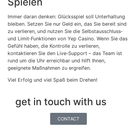
Spielen
Immer daran denken: Glücksspiel soll Unterhaltung
bleiben. Setzen Sie nur Geld ein, das Sie bereit sind
zu verlieren, und nutzen Sie die Selbstausschluss‑
und Limit‑Funktionen von Yep Casino. Wenn Sie das
Gefühl haben, die Kontrolle zu verlieren,
kontaktieren Sie den Live‑Support – das Team ist
rund um die Uhr erreichbar und hilft Ihnen,
geeignete Maßnahmen zu ergreifen.
Viel Erfolg und viel Spaß beim Drehen!
get in touch with us
CONTACT