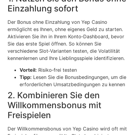
Einzahlung sofort
Der Bonus ohne Einzahlung von Yep Casino
ermöglicht es Ihnen, ohne eigenes Geld zu starten.
Aktivieren Sie ihn in Ihrem Konto‑Dashboard, bevor
Sie das erste Spiel öffnen. So können Sie
verschiedene Slot‑Varianten testen, die Volatilität
kennenlernen und Ihre Lieblingsspiele identifizieren.
Vorteil:
Risiko‑frei testen
Tipp:
Lesen Sie die Bonusbedingungen, um die
erforderlichen Umsatzbedingungen zu kennen
2. Kombinieren Sie den
Willkommensbonus mit
Freispielen
Der Willkommensbonus von Yep Casino wird oft mit