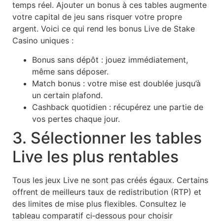
temps réel. Ajouter un bonus à ces tables augmente
votre capital de jeu sans risquer votre propre
argent. Voici ce qui rend les bonus Live de Stake
Casino uniques :
Bonus sans dépôt : jouez immédiatement,
même sans déposer.
Match bonus : votre mise est doublée jusqu’à
un certain plafond.
Cashback quotidien : récupérez une partie de
vos pertes chaque jour.
3. Sélectionner les tables
Live les plus rentables
Tous les jeux Live ne sont pas créés égaux. Certains
offrent de meilleurs taux de redistribution (RTP) et
des limites de mise plus flexibles. Consultez le
tableau comparatif ci‑dessous pour choisir