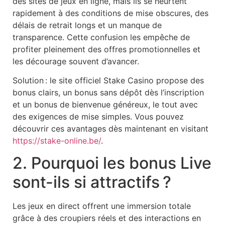
des sites de jeux en ligne, mais ils se heurtent
rapidement à des conditions de mise obscures, des
délais de retrait longs et un manque de
transparence. Cette confusion les empêche de
profiter pleinement des offres promotionnelles et
les décourage souvent d’avancer.
Solution : le site officiel Stake Casino propose des
bonus clairs, un bonus sans dépôt dès l’inscription
et un bonus de bienvenue généreux, le tout avec
des exigences de mise simples. Vous pouvez
découvrir ces avantages dès maintenant en visitant
https://stake-online.be/
.
2. Pourquoi les bonus Live
sont-ils si attractifs ?
Les jeux en direct offrent une immersion totale
grâce à des croupiers réels et des interactions en