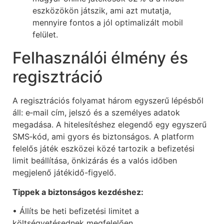
eszközökön játszik, ami azt mutatja,
mennyire fontos a jól optimalizált mobil
felület.
Felhasználói élmény és
regisztráció
A regisztrációs folyamat három egyszerű lépésből
áll: e‑mail cím, jelszó és a személyes adatok
megadása. A hitelesítéshez elegendő egy egyszerű
SMS‑kód, ami gyors és biztonságos. A platform
felelős játék eszközei közé tartozik a befizetési
limit beállítása, önkizárás és a valós időben
megjelenő játékidő-figyelő.
Tippek a biztonságos kezdéshez:
• Állíts be heti befizetési limitet a
költségvetésednek megfelelően.