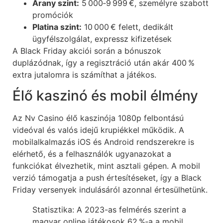
Arany szint:
5 000‑9 999 €, személyre szabott
promóciók
Platina szint:
10 000 € felett, dedikált
ügyfélszolgálat, expressz kifizetések
A Black Friday akciói során a bónuszok
duplázódnak, így a regisztráció után akár 400 %
extra jutalomra is számíthat a játékos.
Élő kaszinó és mobil élmény
Az Nv Casino élő kaszinója 1080p felbontású
videóval és valós idejű krupiékkel működik. A
mobilalkalmazás iOS és Android rendszerekre is
elérhető, és a felhasználók ugyanazokat a
funkciókat élvezhetik, mint asztali gépen. A mobil
verzió támogatja a push értesítéseket, így a Black
Friday versenyek indulásáról azonnal értesülhetünk.
Statisztika: A 2023-as felmérés szerint a
magyar online játékosok 62 %‑a a mobil