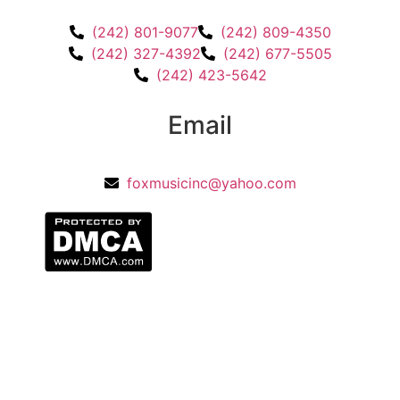
(242) 801-9077
(242) 809-4350
(242) 327-4392
(242) 677-5505
(242) 423-5642
Email
foxmusicinc@yahoo.com