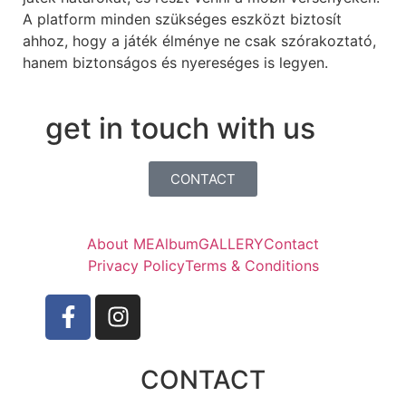
A platform minden szükséges eszközt biztosít
ahhoz, hogy a játék élménye ne csak szórakoztató,
hanem biztonságos és nyereséges is legyen.
get in touch with us
CONTACT
About ME
Album
GALLERY
Contact
Privacy Policy
Terms & Conditions
CONTACT