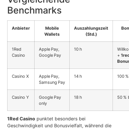
Benchmarks
Anbieter
Mobile
Auszahlungszeit
Bon
Wallets
(Std.)
1Red
Apple Pay,
10 h
Will
Casino
Google Pay
+
1re
Bonu
Casino X
Apple Pay,
14 h
100 %
Samsung Pay
Casino Y
Google Pay
18 h
50 % 
only
1Red Casino
punktet besonders bei
Geschwindigkeit und Bonusvielfalt, während die