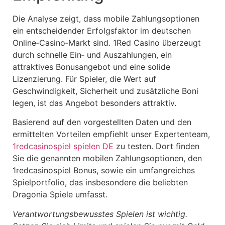
Die Analyse zeigt, dass mobile Zahlungsoptionen
ein entscheidender Erfolgsfaktor im deutschen
Online‑Casino‑Markt sind. 1Red Casino überzeugt
durch schnelle Ein‑ und Auszahlungen, ein
attraktives Bonusangebot und eine solide
Lizenzierung. Für Spieler, die Wert auf
Geschwindigkeit, Sicherheit und zusätzliche Boni
legen, ist das Angebot besonders attraktiv.
Basierend auf den vorgestellten Daten und den
ermittelten Vorteilen empfiehlt unser Expertenteam,
1redcasinospiel spielen DE
zu testen. Dort finden
Sie die genannten mobilen Zahlungsoptionen, den
1redcasinospiel Bonus, sowie ein umfangreiches
Spielportfolio, das insbesondere die beliebten
Dragonia Spiele umfasst.
Verantwortungsbewusstes Spielen ist wichtig.