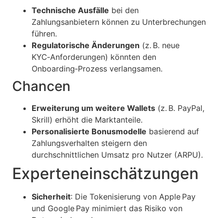
Technische Ausfälle
bei den
Zahlungsanbietern können zu Unterbrechungen
führen.
Regulatorische Änderungen
(z. B. neue
KYC‑Anforderungen) könnten den
Onboarding‑Prozess verlangsamen.
Chancen
Erweiterung um weitere Wallets
(z. B. PayPal,
Skrill) erhöht die Marktanteile.
Personalisierte Bonusmodelle
basierend auf
Zahlungsverhalten steigern den
durchschnittlichen Umsatz pro Nutzer (ARPU).
Experteneinschätzungen
Sicherheit
: Die Tokenisierung von Apple Pay
und Google Pay minimiert das Risiko von