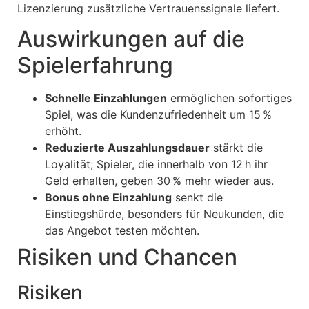
Lizenzierung zusätzliche Vertrauenssignale liefert.
Auswirkungen auf die
Spielerfahrung
Schnelle Einzahlungen
ermöglichen sofortiges
Spiel, was die Kundenzufriedenheit um 15 %
erhöht.
Reduzierte Auszahlungsdauer
stärkt die
Loyalität; Spieler, die innerhalb von 12 h ihr
Geld erhalten, geben 30 % mehr wieder aus.
Bonus ohne Einzahlung
senkt die
Einstiegshürde, besonders für Neukunden, die
das Angebot testen möchten.
Risiken und Chancen
Risiken