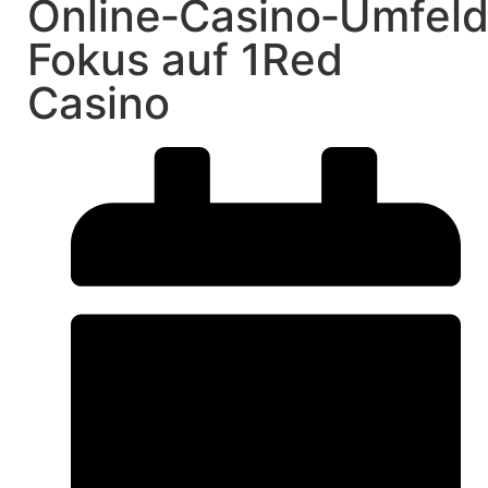
Online‑Casino‑Umfeld
Fokus auf 1Red
Casino