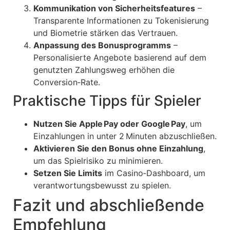
Kommunikation von Sicherheitsfeatures
–
Transparente Informationen zu Tokenisierung
und Biometrie stärken das Vertrauen.
Anpassung des Bonusprogramms
–
Personalisierte Angebote basierend auf dem
genutzten Zahlungsweg erhöhen die
Conversion‑Rate.
Praktische Tipps für Spieler
Nutzen Sie Apple Pay oder Google Pay
, um
Einzahlungen in unter 2 Minuten abzuschließen.
Aktivieren Sie den Bonus ohne Einzahlung
,
um das Spielrisiko zu minimieren.
Setzen Sie Limits
im Casino‑Dashboard, um
verantwortungsbewusst zu spielen.
Fazit und abschließende
Empfehlung