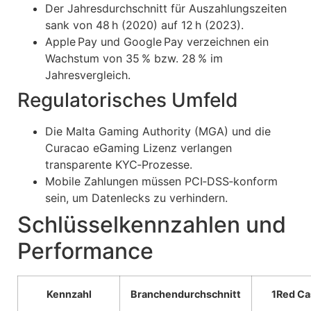
Der Jahresdurchschnitt für Auszahlungszeiten
sank von 48 h (2020) auf 12 h (2023).
Apple Pay und Google Pay verzeichnen ein
Wachstum von 35 % bzw. 28 % im
Jahresvergleich.
Regulatorisches Umfeld
Die Malta Gaming Authority (MGA) und die
Curacao eGaming Lizenz verlangen
transparente KYC‑Prozesse.
Mobile Zahlungen müssen PCI‑DSS‑konform
sein, um Datenlecks zu verhindern.
Schlüsselkennzahlen und
Performance
Kennzahl
Branchendurchschnitt
1Red Ca