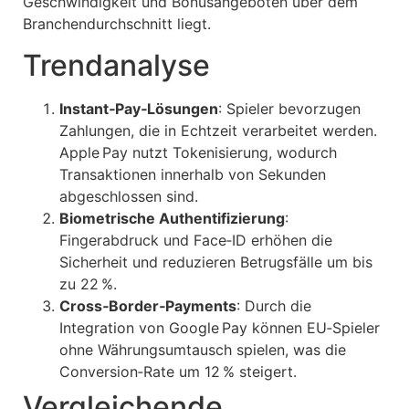
Geschwindigkeit und Bonusangeboten über dem
Branchendurchschnitt liegt.
Trendanalyse
Instant‑Pay‑Lösungen
: Spieler bevorzugen
Zahlungen, die in Echtzeit verarbeitet werden.
Apple Pay nutzt Tokenisierung, wodurch
Transaktionen innerhalb von Sekunden
abgeschlossen sind.
Biometrische Authentifizierung
:
Fingerabdruck und Face‑ID erhöhen die
Sicherheit und reduzieren Betrugsfälle um bis
zu 22 %.
Cross‑Border‑Payments
: Durch die
Integration von Google Pay können EU‑Spieler
ohne Währungsumtausch spielen, was die
Conversion‑Rate um 12 % steigert.
Vergleichende