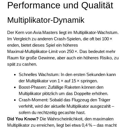
Performance und Qualität
Multiplikator‑Dynamik
Der Kern von Avia Masters liegt im Multiplikator‑Wachstum.
Im Vergleich zu anderen Crash‑Spielen, die oft bei 100 ×
enden, bietet dieses Spiel ein höheres
Maximal‑Multiplikator‑Limit von 250 ×. Das bedeutet mehr
Raum für große Gewinne, aber auch ein höheres Risiko, zu
spät zu cashen.
Schnelles Wachstum: In den ersten Sekunden kann
der Multiplikator von 1 × auf 15 × springen.
Boost‑Phasen: Zufällige Raketen können den
Multiplikator plötzlich um das Doppelte erhöhen.
Crash‑Moment: Sobald das Flugzeug den Träger
verfehlt, wird der aktuelle Multiplikator ausgezahlt –
sofern du rechtzeitig gecashte hast.
Did You Know?
Die Wahrscheinlichkeit, den maximalen
Multiplikator zu erreichen, liegt bei etwa 0,4 % – das macht