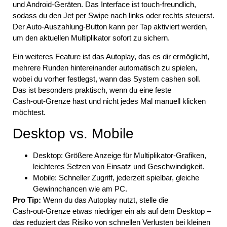
und Android‑Geräten. Das Interface ist touch‑freundlich,
sodass du den Jet per Swipe nach links oder rechts steuerst.
Der Auto‑Auszahlung‑Button kann per Tap aktiviert werden,
um den aktuellen Multiplikator sofort zu sichern.
Ein weiteres Feature ist das Autoplay, das es dir ermöglicht,
mehrere Runden hintereinander automatisch zu spielen,
wobei du vorher festlegst, wann das System cashen soll.
Das ist besonders praktisch, wenn du eine feste
Cash‑out‑Grenze hast und nicht jedes Mal manuell klicken
möchtest.
Desktop vs. Mobile
Desktop: Größere Anzeige für Multiplikator‑Grafiken,
leichteres Setzen von Einsatz und Geschwindigkeit.
Mobile: Schneller Zugriff, jederzeit spielbar, gleiche
Gewinnchancen wie am PC.
Pro Tip:
Wenn du das Autoplay nutzt, stelle die
Cash‑out‑Grenze etwas niedriger ein als auf dem Desktop –
das reduziert das Risiko von schnellen Verlusten bei kleinen