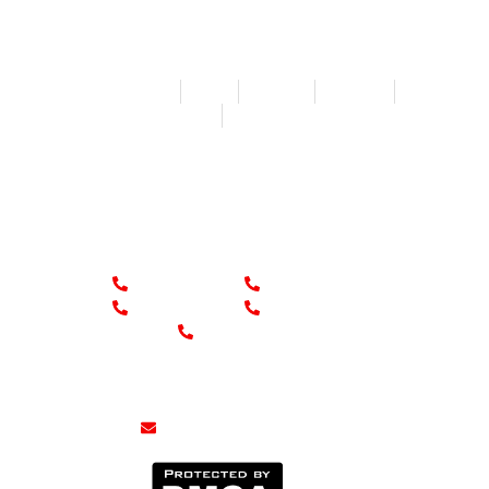
ABOUT ME
ALBUM
GALLERY
CONTACT
PRIVACY POLICY
TERMS & CONDITIONS
CONTACT
(242) 801-9077
(242) 809-4350
(242) 327-4392
(242) 677-5505
(242) 423-5642
Email
foxmusicinc@yahoo.com