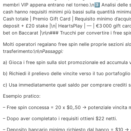
membri VIP appena entrano nel torneo.\n3️⃣ Analisi delle 
cash hanno requisiti minimi più bassi sulla quantità minim
Cash totale | Premio Gift Card | Requisito minim
deposit + £20 stake |\n| HeartsPlay | — | €3 000 gift ca
bet on Baccarat |\n\n### Trucchi per convertire i free spin
Molti operatori regalano free spin nelle proprie sezioni
sl
trasferimento:\n\n
Passaggi:
a) Gioca i free spin sulla slot promozionale ed accumula v
b) Richiedi il prelievo delle vincite verso il tuo portafoglio
c) Usa immediatamente quel saldo per comprare crediti sul
Esempio pratico:
– Free spin concessa = 20 x $0,.50 → potenziale vincita
– Dopo aver completato i requisiti ottieni $22 netti.
– Deposito bancario minimo richiesto dal banco = $10 → 