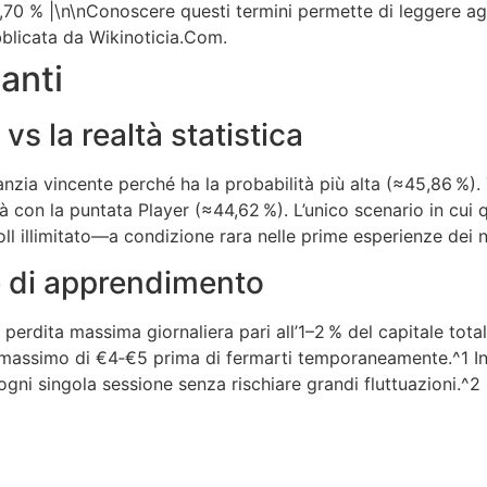
98,70 % |\n\nConoscere questi termini permette di leggere a
blicata da Wikinoticia.Com.
anti
vs la realtà statistica
zia vincente perché ha la probabilità più alta (≈45,86 %).
à con la puntata Player (≈44,62 %). L’unico scenario in cui q
l illimitato—a condizione rara nelle prime esperienze dei neo
se di apprendimento
perdita massima giornaliera pari all’1–2 % del capitale total
e massimo di €4‑€5 prima di fermarti temporaneamente.^1 Ino
ni singola sessione senza rischiare grandi fluttuazioni.^2