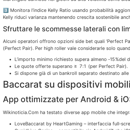
3️⃣ Monitora l’indice Kelly Ratio usando probabilità aggi
Kelly riduci varianza mantenendo crescita sostenibile anch
Sfruttare le scommesse laterali con li
Alcuni operatori offrono opzioni side bet quali ‘Perfec
(Perfect Pair). Per high roller vale considerarle solo quan
L’importo minimo richiesto supera almeno ‑15 %​del d
Le quote offerte superano ≥ 7 : 1 (per Perfect Pair).
Si dispone già di un bankroll separato destinato alle
Baccarat su dispositivi mobi
App ottimizzate per Android & iO
Wikinoticia.Com ha testato diverse app mobile che integran
LoveBaccarat by HeartGaming – interfaccia full‑scre