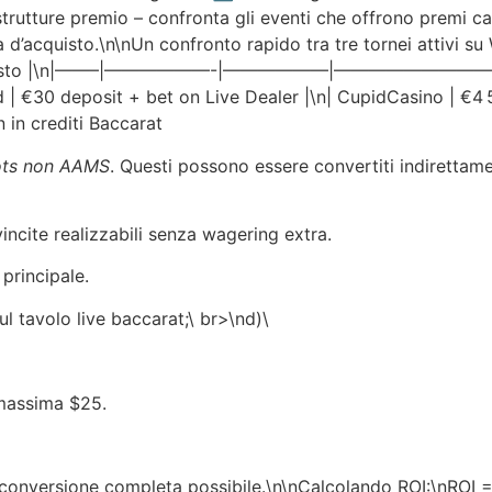
strutture premio – confronta gli eventi che offrono premi ca
a d’acquisto.\n\nUn confronto rapido tra tre tornei attivi su
o d’acquisto |\n|——–|——————-|——————|——————————|\n
rd | €30 deposit + bet on Live Dealer |\n| CupidCasino | €
 in crediti Baccarat
ots non AAMS
. Questi possono essere convertiti indirettam
incite realizzabili senza wagering extra.
 principale.
 tavolo live baccarat;\ br>\nd)\
 massima $25.
conversione completa possibile.\n\nCalcolando ROI:\nROI = 