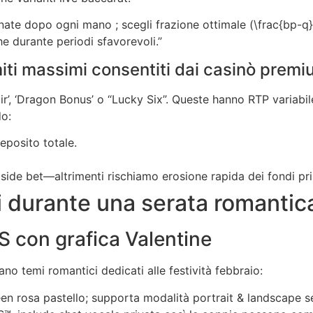
ornate dopo ogni mano ; scegli frazione ottimale (\frac{bp-q
e durante periodi sfavorevoli.”
miti massimi consentiti dai casinò prem
t Pair’, ‘Dragon Bonus’ o “Lucky Six”. Queste hanno RTP va
do:
eposito totale.
 side bet—altrimenti rischiamo erosione rapida dei fondi pri
li durante una serata romantic
S con grafica Valentine
o temi romantici dedicati alle festività febbraio:
en rosa pastello; supporta modalità portrait & landscape s