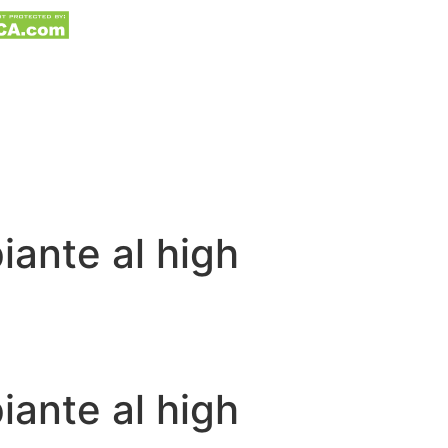
iante al high
iante al high