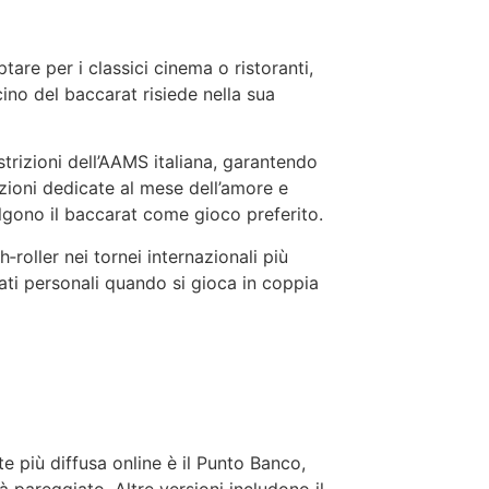
are per i classici cinema o ristoranti,
no del baccarat risiede nella sua
trizioni dell’AAMS italiana, garantendo
zioni dedicate al mese dell’amore e
elgono il baccarat come gioco preferito.
roller nei tornei internazionali più
dati personali quando si gioca in coppia
e più diffusa online è il Punto Banco,