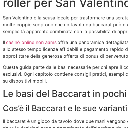
roller per San Valentin
San Valentino è la scusa ideale per trasformare una serata
molte coppie scoprono che un tavolo da baccarat può crear
semplicità apparente combinata con la possibilità di appr
Il
casinò online non aams
offre una panoramica dettagliata 
allo stesso tempo licenze affidabili e pagamento rapido d
approfittare della generosa offerta di bonus di benvenuto 
Questa guida parte dalle basi necessarie per chi apre il co
esclusivi. Ogni capitolo contiene consigli pratici, esempi
su dispositivi mobili.
Le basi del Baccarat in pochi
Cos’è il Baccarat e le sue varianti
Il baccarat è un gioco da tavolo dove due mani vengono con