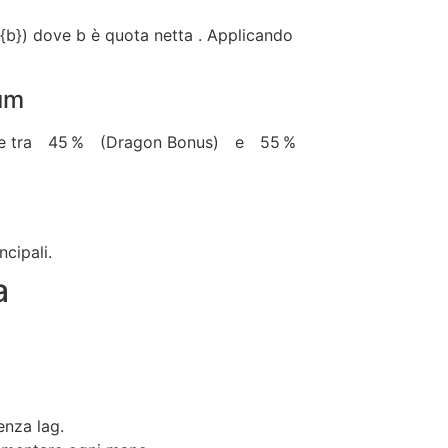
}{b}) dove b è quota netta . Applicando
ium
riabile tra 45 % (Dragon Bonus) e 55 %
ncipali.
a
enza lag.