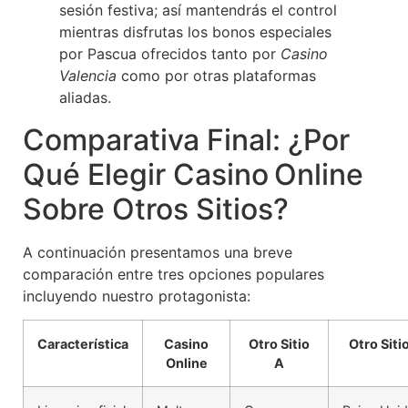
sesión festiva; así mantendrás el control
mientras disfrutas los bonos especiales
por Pascua ofrecidos tanto por
Casino
Valencia
como por otras plataformas
aliadas.
Comparativa Final: ¿Por
Qué Elegir Casino Online
Sobre Otros Sitios?
A continuación presentamos una breve
comparación entre tres opciones populares
incluyendo nuestro protagonista:
Característica
Casino
Otro Sitio
Otro Siti
Online
A