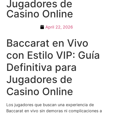
Jugadores de
Casino Online
April 22, 2026
Baccarat en Vivo
con Estilo VIP: Guía
Definitiva para
Jugadores de
Casino Online
Los jugadores que buscan una experiencia de
Baccarat en vivo sin demoras ni complicaciones a