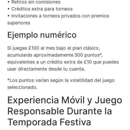
• Retiros sin comisiones
• Créditos extra para torneos
• Invitaciones a torneos privados con premios
superiores
Ejemplo numérico
Si juegas £100 al mes bajo el plan clásico,
acumularás aproximadamente 300 puntos*,
equivalentes a un crédito extra de £10 que puedes
usar directamente desde tu cuenta.
*Los puntos varían según la volatilidad del juego
seleccionado.
Experiencia Móvil y Juego
Responsable Durante la
Temporada Festiva