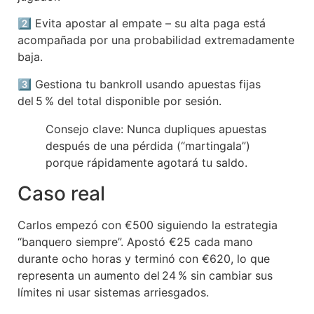
2️⃣ Evita apostar al empate – su alta paga está
acompañada por una probabilidad extremadamente
baja.
3️⃣ Gestiona tu bankroll usando apuestas fijas
del 5 % del total disponible por sesión.
Consejo clave: Nunca dupliques apuestas
después de una pérdida (“martingala”)
porque rápidamente agotará tu saldo.
Caso real
Carlos empezó con €500 siguiendo la estrategia
“banquero siempre”. Apostó €25 cada mano
durante ocho horas y terminó con €620, lo que
representa un aumento del 24 % sin cambiar sus
límites ni usar sistemas arriesgados.