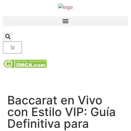
Baccarat en Vivo
con Estilo VIP: Guía
Definitiva para