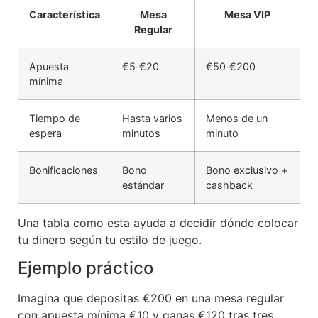
Característica
Mesa
Mesa VIP
Regular
Apuesta
€5‑€20
€50‑€200
mínima
Tiempo de
Hasta varios
Menos de un
espera
minutos
minuto
Bonificaciones
Bono
Bono exclusivo +
estándar
cashback
Una tabla como esta ayuda a decidir dónde colocar
tu dinero según tu estilo de juego.
Ejemplo práctico
Imagina que depositas €200 en una mesa regular
con apuesta mínima €10 y ganas €120 tras tres