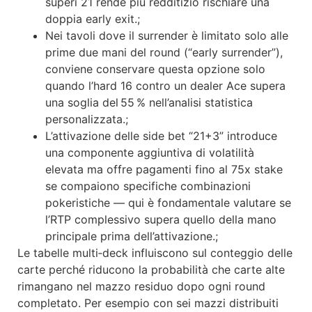
superi 21 rende più redditizio rischiare una
doppia early exit.;
Nei tavoli dove il surrender è limitato solo alle
prime due mani del round (“early surrender”),
conviene conservare questa opzione solo
quando l’hard 16 contro un dealer Ace supera
una soglia del 55 % nell’analisi statistica
personalizzata.;
L’attivazione delle side bet “21+3” introduce
una componente aggiuntiva di volatilità
elevata ma offre pagamenti fino al 75x stake
se compaiono specifiche combinazioni
pokeristiche — qui è fondamentale valutare se
l’RTP complessivo supera quello della mano
principale prima dell’attivazione.;
Le tabelle multi‑deck influiscono sul conteggio delle
carte perché riducono la probabilità che carte alte
rimangano nel mazzo residuo dopo ogni round
completato. Per esempio con sei mazzi distribuiti