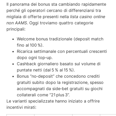
Il panorama dei bonus sta cambiando rapidamente
perché gli operatori cercano di differenziarsi tra
migliaia di offerte presenti nella
lista casino online
non AAMS
. Oggi troviamo quattro categorie
principali:
Welcome bonus tradizionale (deposit match
fino al 100 %).
Ricarica settimanale con percentuali crescenti
dopo ogni top‑up.
Cashback giornaliero basato sul volume di
puntate netti (dal 5 % al 15 %).
Bonus “no‑deposit” che concedono crediti
gratuiti subito dopo la registrazione, spesso
accompagnati da side‑bet gratuiti su giochi
collaterali come “21 plus 3”.
Le varianti specializzate hanno iniziato a offrire
incentivi mirati: