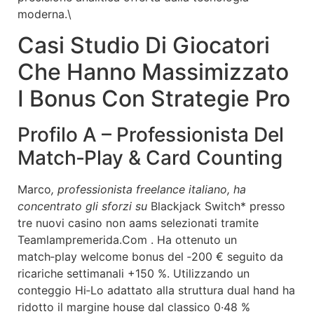
moderna.\
Casi Studio Di Giocatori
Che Hanno Massimizzato
I Bonus Con Strategie Pro
Profilo A – Professionista Del
Match‑Play & Card Counting
Marco
, professionista freelance italiano
, ha
concentrato gli sforzi su
Blackjack Switch* presso
tre nuovi casino non aams selezionati tramite
Teamlampremerida.Com . Ha ottenuto un
match‑play welcome bonus del ‑200 € seguito da
ricariche settimanali +150 %. Utilizzando un
conteggio Hi‑Lo adattato alla struttura dual hand ha
ridotto il margine house dal classico ­0·48 %