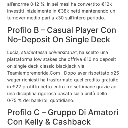
all’enorme ­0·12 %. In sei mesi ha convertito €12k
investiti inizialmente in €38k netti mantenendo un
turnover medio pari a x30 sull’intero periodo.
Profilo B – Casual Player Con
No‑Deposit On Single Deck
Lucia
, studentessa universitaria
*, ha scelto una
piattaforma low stakes che offriva €10 no deposit
on single deck classic blackjack via
Teamlampremerida.Com . Dopo aver rispettato x25
wager richiesti ha trasformato quel credito gratuito
in €22 profitto netto entro tre settimane grazie ad
una disciplina rigorosa basata sulla unità dello
0·75 % del bankroll quotidiano.
Profilo C – Gruppo Di Amatori
Con Kelly & Cashback