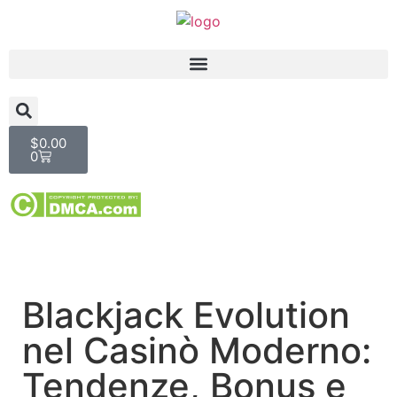
$
0.00
0
Blackjack Evolution
nel Casinò Moderno:
Tendenze, Bonus e