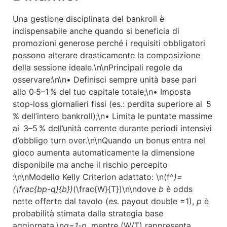
Una gestione disciplinata del bankroll è
indispensabile anche quando si beneficia di
promozioni generose perché i requisiti obbligatori
possono alterare drasticamente la composizione
della sessione ideale.\n\nPrincipali regole da
osservare:\n\n• Definisci sempre unità base pari
allo 0·5–1 % del tuo capitale totale;\n• Imposta
stop‑loss giornalieri fissi (es.: perdita superiore al 5
% dell’intero bankroll);\n• Limita le puntate massime
ai 3–5 % dell’unità corrente durante periodi intensivi
d’obbligo turn over.\n\nQuando un bonus entra nel
gioco aumenta automaticamente la dimensione
disponibile ma anche il rischio percepito
:\n\nModello Kelly Criterion adattato: \n(f^
)=
(\frac{bp-q}{b})
(\frac{W}{T})\n\ndove
b
è odds
nette offerte dal tavolo (
es.
payout double =1),
p
è
probabilità stimata dalla strategia base
aggiornata,\n
q=1-p
, mentre (W/T) rappresenta