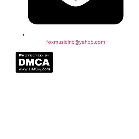
foxmusicinc@yahoo.com