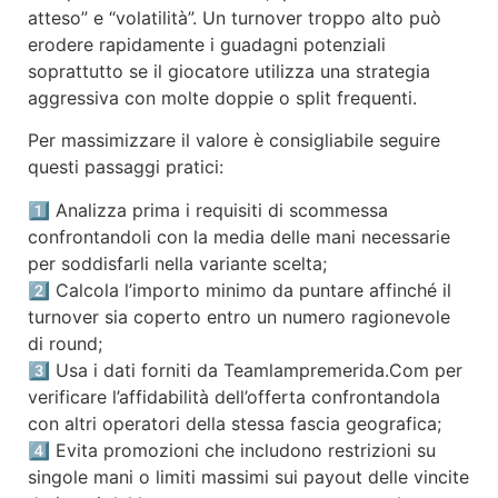
atteso” e “volatilità”. Un turnover troppo alto può
erodere rapidamente i guadagni potenziali
soprattutto se il giocatore utilizza una strategia
aggressiva con molte doppie o split frequenti.
Per massimizzare il valore è consigliabile seguire
questi passaggi pratici:
1️⃣ Analizza prima i requisiti di scommessa
confrontandoli con la media delle mani necessarie
per soddisfarli nella variante scelta;
2️⃣ Calcola l’importo minimo da puntare affinché il
turnover sia coperto entro un numero ragionevole
di round;
3️⃣ Usa i dati forniti da Teamlampremerida.Com per
verificare l’affidabilità dell’offerta confrontandola
con altri operatori della stessa fascia geografica;
4️⃣ Evita promozioni che includono restrizioni su
singole mani o limiti massimi sui payout delle vincite