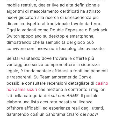
mobile reattive, dealer live ad alta definizione e
algoritmi di mescolamento certificati ha attirato
nuovi giocatori alla ricerca di un’esperienza più
dinamica rispetto al tradizionale tavolo da terra.
Oggi le varianti come Double‑Exposure o Blackjack
Switch spopolano su desktop e smartphone,
dimostrando che la semplicità del gioco può
convivere con innovazioni tecnologiche avanzate.
Se stai valutando dove trovare le offerte più
vantaggiose senza compromettere la sicurezza
legale, è fondamentale affidarsi a fonti indipendenti
e trasparenti. Su Teamlampremerida.Com è
possibile consultare recensioni dettagliate di
casino
non aams sicuri
che mettono a confronto i migliori
siti nella categoria dei
siti non AAMS
. Il portale
elabora una lista accurata basata su licenze
offshore affidabili ed esperienze reali degli utenti,
garantendo così un panorama chiaro dei
nuovi