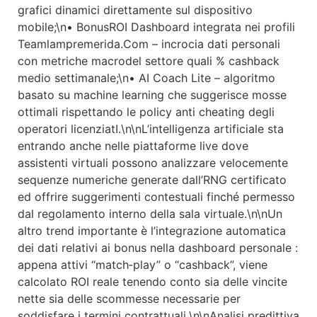
grafici dinamici direttamente sul dispositivo
mobile;\n• BonusROI Dashboard integrata nei profili
Teamlampremerida.Com – incrocia dati personali
con metriche macrodel settore quali % cashback
medio settimanale;\n• AI Coach Lite – algoritmo
basato su machine learning che suggerisce mosse
ottimali rispettando le policy anti cheating degli
operatori licenziatI.\n\nL’intelligenza artificiale sta
entrando anche nelle piattaforme live dove
assistenti virtuali possono analizzare velocemente
sequenze numeriche generate dall’RNG certificato
ed offrire suggerimenti contestuali finché permesso
dal regolamento interno della sala virtuale.\n\nUn
altro trend importante è l’integrazione automatica
dei dati relativi ai bonus nella dashboard personale :
appena attivi “match‑play” o “cashback”, viene
calcolato ROI reale tenendo conto sia delle vincite
nette sia delle scommesse necessarie per
soddisfare i termini contrattuali.\n\nAnalisi predittiva