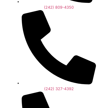
(242) 809-4350
(242) 327-4392