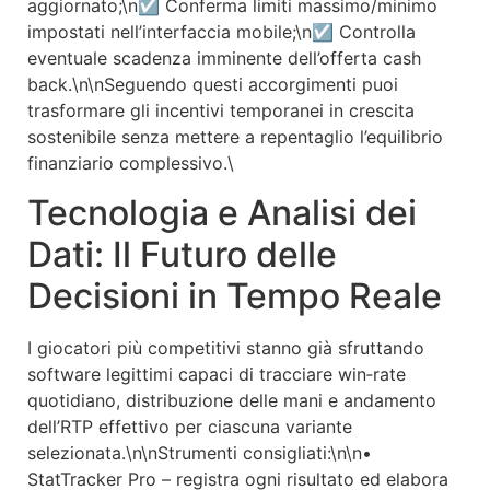
aggiornato;\n☑ Conferma limiti massimo/minimo
impostati nell’interfaccia mobile;\n☑ Controlla
eventuale scadenza imminente dell’offerta cash
back.\n\nSeguendo questi accorgimenti puoi
trasformare gli incentivi temporanei in crescita
sostenibile senza mettere a repentaglio l’equilibrio
finanziario complessivo.\
Tecnologia e Analisi dei
Dati: Il Futuro delle
Decisioni in Tempo Reale
I giocatori più competitivi stanno già sfruttando
software legittimi capaci di tracciare win‑rate
quotidiano, distribuzione delle mani e andamento
dell’RTP effettivo per ciascuna variante
selezionata.\n\nStrumenti consigliati:\n\n•
StatTracker Pro – registra ogni risultato ed elabora