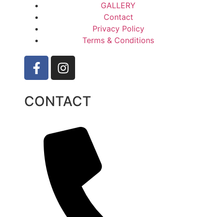
GALLERY
Contact
Privacy Policy
Terms & Conditions
CONTACT